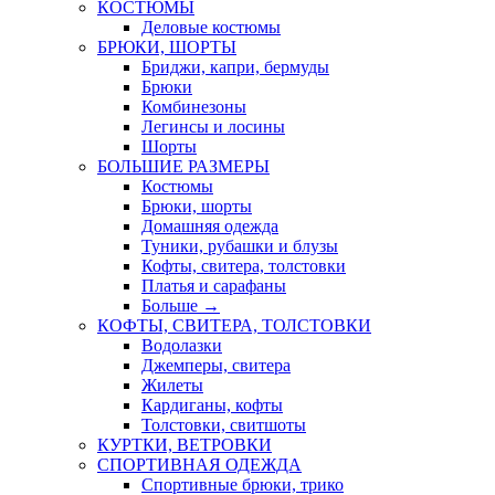
КОСТЮМЫ
Деловые костюмы
БРЮКИ, ШОРТЫ
Бриджи, капри, бермуды
Брюки
Комбинезоны
Легинсы и лосины
Шорты
БОЛЬШИЕ РАЗМЕРЫ
Костюмы
Брюки, шорты
Домашняя одежда
Туники, рубашки и блузы
Кофты, свитера, толстовки
Платья и сарафаны
Больше
→
КОФТЫ, СВИТЕРА, ТОЛСТОВКИ
Водолазки
Джемперы, свитера
Жилеты
Кардиганы, кофты
Толстовки, свитшоты
КУРТКИ, ВЕТРОВКИ
СПОРТИВНАЯ ОДЕЖДА
Спортивные брюки, трико