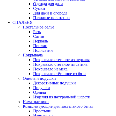
Одежда для дачи
Сумки
Для дачи и огорода
Пляжные полотенца
СПАЛЬНЯ
Постельное белье
Бязь
Сатин
Перкаль
Поплин
Полисатин
Покрывала
Покрывало стеганое из перкаля
Покрывало стеганое из сатина
Покрывало из меха
Покрывало стёганное из бязи
Одеяла и подушки
Декоративные подушки
Подушки
Одеяла
Изделия из натуральной шерсти
Наматраcники
Комплектующие для постельного белья
Простыни
Наволочки