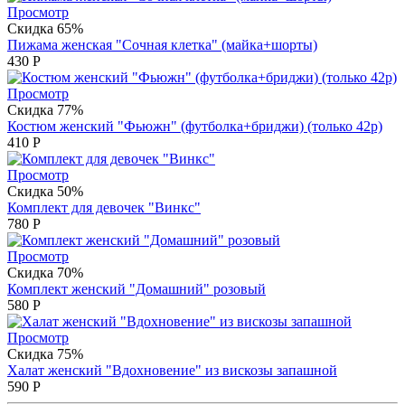
Просмотр
Скидка 65%
Пижама женская "Сочная клетка" (майка+шорты)
430
Р
Просмотр
Скидка 77%
Костюм женский "Фьюжн" (футболка+бриджи) (только 42р)
410
Р
Просмотр
Скидка 50%
Комплект для девочек "Винкс"
780
Р
Просмотр
Скидка 70%
Комплект женский "Домашний" розовый
580
Р
Просмотр
Скидка 75%
Халат женский "Вдохновение" из вискозы запашной
590
Р