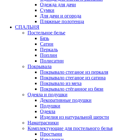
Одежда для дачи
Сумки
Для дачи и огорода
Пляжные полотенца
СПАЛЬНЯ
Постельное белье
Бязь
Сатин
Перкаль
Поплин
Полисатин
Покрывала
Покрывало стеганое из перкаля
Покрывало стеганое из сатина
Покрывало из меха
Покрывало стёганное из бязи
Одеяла и подушки
Декоративные подушки
Подушки
Одеяла
Изделия из натуральной шерсти
Наматраcники
Комплектующие для постельного белья
Простыни
Наволочки