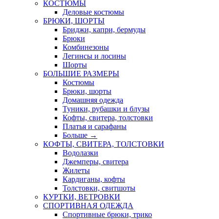
КОСТЮМЫ
Деловые костюмы
БРЮКИ, ШОРТЫ
Бриджи, капри, бермуды
Брюки
Комбинезоны
Легинсы и лосины
Шорты
БОЛЬШИЕ РАЗМЕРЫ
Костюмы
Брюки, шорты
Домашняя одежда
Туники, рубашки и блузы
Кофты, свитера, толстовки
Платья и сарафаны
Больше
→
КОФТЫ, СВИТЕРА, ТОЛСТОВКИ
Водолазки
Джемперы, свитера
Жилеты
Кардиганы, кофты
Толстовки, свитшоты
КУРТКИ, ВЕТРОВКИ
СПОРТИВНАЯ ОДЕЖДА
Спортивные брюки, трико