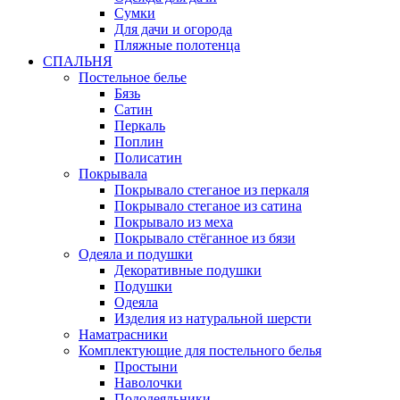
Сумки
Для дачи и огорода
Пляжные полотенца
СПАЛЬНЯ
Постельное белье
Бязь
Сатин
Перкаль
Поплин
Полисатин
Покрывала
Покрывало стеганое из перкаля
Покрывало стеганое из сатина
Покрывало из меха
Покрывало стёганное из бязи
Одеяла и подушки
Декоративные подушки
Подушки
Одеяла
Изделия из натуральной шерсти
Наматраcники
Комплектующие для постельного белья
Простыни
Наволочки
Пододеяльники