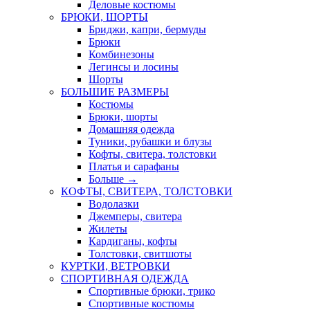
Деловые костюмы
БРЮКИ, ШОРТЫ
Бриджи, капри, бермуды
Брюки
Комбинезоны
Легинсы и лосины
Шорты
БОЛЬШИЕ РАЗМЕРЫ
Костюмы
Брюки, шорты
Домашняя одежда
Туники, рубашки и блузы
Кофты, свитера, толстовки
Платья и сарафаны
Больше
→
КОФТЫ, СВИТЕРА, ТОЛСТОВКИ
Водолазки
Джемперы, свитера
Жилеты
Кардиганы, кофты
Толстовки, свитшоты
КУРТКИ, ВЕТРОВКИ
СПОРТИВНАЯ ОДЕЖДА
Спортивные брюки, трико
Спортивные костюмы