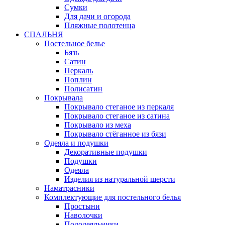
Сумки
Для дачи и огорода
Пляжные полотенца
СПАЛЬНЯ
Постельное белье
Бязь
Сатин
Перкаль
Поплин
Полисатин
Покрывала
Покрывало стеганое из перкаля
Покрывало стеганое из сатина
Покрывало из меха
Покрывало стёганное из бязи
Одеяла и подушки
Декоративные подушки
Подушки
Одеяла
Изделия из натуральной шерсти
Наматраcники
Комплектующие для постельного белья
Простыни
Наволочки
Пододеяльники