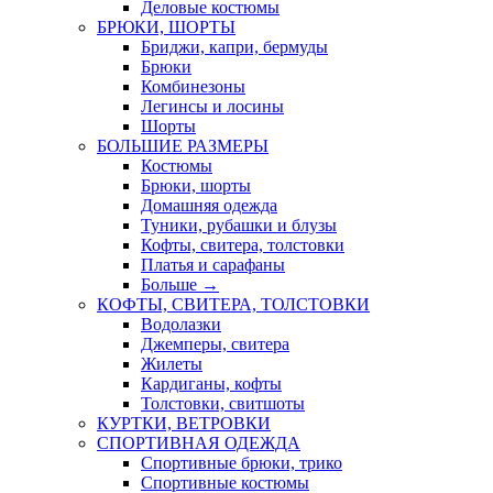
Деловые костюмы
БРЮКИ, ШОРТЫ
Бриджи, капри, бермуды
Брюки
Комбинезоны
Легинсы и лосины
Шорты
БОЛЬШИЕ РАЗМЕРЫ
Костюмы
Брюки, шорты
Домашняя одежда
Туники, рубашки и блузы
Кофты, свитера, толстовки
Платья и сарафаны
Больше
→
КОФТЫ, СВИТЕРА, ТОЛСТОВКИ
Водолазки
Джемперы, свитера
Жилеты
Кардиганы, кофты
Толстовки, свитшоты
КУРТКИ, ВЕТРОВКИ
СПОРТИВНАЯ ОДЕЖДА
Спортивные брюки, трико
Спортивные костюмы