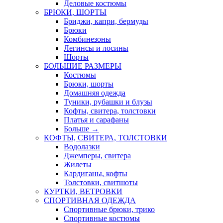
Деловые костюмы
БРЮКИ, ШОРТЫ
Бриджи, капри, бермуды
Брюки
Комбинезоны
Легинсы и лосины
Шорты
БОЛЬШИЕ РАЗМЕРЫ
Костюмы
Брюки, шорты
Домашняя одежда
Туники, рубашки и блузы
Кофты, свитера, толстовки
Платья и сарафаны
Больше
→
КОФТЫ, СВИТЕРА, ТОЛСТОВКИ
Водолазки
Джемперы, свитера
Жилеты
Кардиганы, кофты
Толстовки, свитшоты
КУРТКИ, ВЕТРОВКИ
СПОРТИВНАЯ ОДЕЖДА
Спортивные брюки, трико
Спортивные костюмы