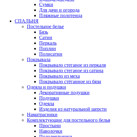
Сумки
Для дачи и огорода
Пляжные полотенца
СПАЛЬНЯ
Постельное белье
Бязь
Сатин
Перкаль
Поплин
Полисатин
Покрывала
Покрывало стеганое из перкаля
Покрывало стеганое из сатина
Покрывало из меха
Покрывало стёганное из бязи
Одеяла и подушки
Декоративные подушки
Подушки
Одеяла
Изделия из натуральной шерсти
Наматраcники
Комплектующие для постельного белья
Простыни
Наволочки
Пододеяльники