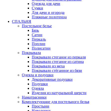
Одежда для дачи
Сумки
Для дачи и огорода
Пляжные полотенца
СПАЛЬНЯ
Постельное белье
Бязь
Сатин
Перкаль
Поплин
Полисатин
Покрывала
Покрывало стеганое из перкаля
Покрывало стеганое из сатина
Покрывало из меха
Покрывало стёганное из бязи
Одеяла и подушки
Декоративные подушки
Подушки
Одеяла
Изделия из натуральной шерсти
Наматраcники
Комплектующие для постельного белья
Простыни
Наволочки