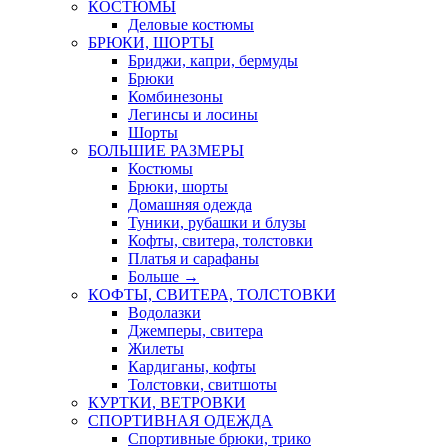
КОСТЮМЫ
Деловые костюмы
БРЮКИ, ШОРТЫ
Бриджи, капри, бермуды
Брюки
Комбинезоны
Легинсы и лосины
Шорты
БОЛЬШИЕ РАЗМЕРЫ
Костюмы
Брюки, шорты
Домашняя одежда
Туники, рубашки и блузы
Кофты, свитера, толстовки
Платья и сарафаны
Больше
→
КОФТЫ, СВИТЕРА, ТОЛСТОВКИ
Водолазки
Джемперы, свитера
Жилеты
Кардиганы, кофты
Толстовки, свитшоты
КУРТКИ, ВЕТРОВКИ
СПОРТИВНАЯ ОДЕЖДА
Спортивные брюки, трико