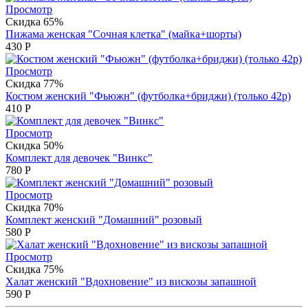
Просмотр
Скидка 65%
Пижама женская "Сочная клетка" (майка+шорты)
430
Р
Просмотр
Скидка 77%
Костюм женский "Фьюжн" (футболка+бриджи) (только 42р)
410
Р
Просмотр
Скидка 50%
Комплект для девочек "Винкс"
780
Р
Просмотр
Скидка 70%
Комплект женский "Домашний" розовый
580
Р
Просмотр
Скидка 75%
Халат женский "Вдохновение" из вискозы запашной
590
Р