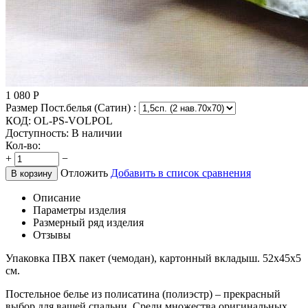
1 080
Р
Размер Пост.белья (Сатин) :
КОД:
OL-PS-VOLPOL
Доступность:
В наличии
Кол-во:
+
−
Отложить
Добавить в список сравнения
В корзину
Описание
Параметры изделия
Размерный ряд изделия
Отзывы
Упаковка ПВХ пакет (чемодан), картонный вкладыш. 52х45х5
см.
Постельное белье из полисатина (полиэстр) – прекрасный
выбор для вашей спальни. Среди множества оригинальных