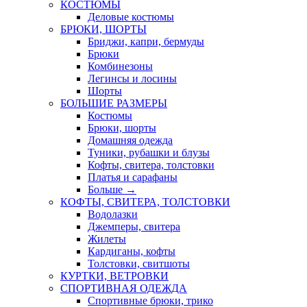
КОСТЮМЫ
Деловые костюмы
БРЮКИ, ШОРТЫ
Бриджи, капри, бермуды
Брюки
Комбинезоны
Легинсы и лосины
Шорты
БОЛЬШИЕ РАЗМЕРЫ
Костюмы
Брюки, шорты
Домашняя одежда
Туники, рубашки и блузы
Кофты, свитера, толстовки
Платья и сарафаны
Больше
→
КОФТЫ, СВИТЕРА, ТОЛСТОВКИ
Водолазки
Джемперы, свитера
Жилеты
Кардиганы, кофты
Толстовки, свитшоты
КУРТКИ, ВЕТРОВКИ
СПОРТИВНАЯ ОДЕЖДА
Спортивные брюки, трико