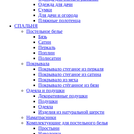
Одежда для дачи
Сумки
Для дачи и огорода
Пляжные полотенца
СПАЛЬНЯ
Постельное белье
Бязь
Сатин
Перкаль
Поплин
Полисатин
Покрывала
Покрывало стеганое из перкаля
Покрывало стеганое из сатина
Покрывало из меха
Покрывало стёганное из бязи
Одеяла и подушки
Декоративные подушки
Подушки
Одеяла
Изделия из натуральной шерсти
Наматраcники
Комплектующие для постельного белья
Простыни
Наволочки