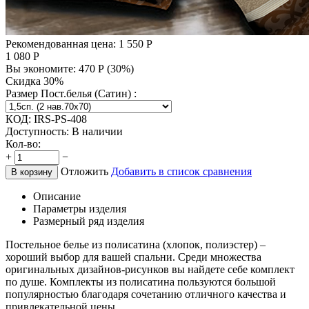
Рекомендованная цена:
1 550
Р
1 080
Р
Вы экономите:
470
Р
(
30
%)
Скидка 30%
Размер Пост.белья (Сатин) :
КОД:
IRS-PS-408
Доступность:
В наличии
Кол-во:
+
−
Отложить
Добавить в список сравнения
В корзину
Описание
Параметры изделия
Размерный ряд изделия
Постельное белье из полисатина (хлопок, полиэстер) –
хороший выбор для вашей спальни. Среди множества
оригинальных дизайнов-рисунков вы найдете себе комплект
по душе. Комплекты из полисатина пользуются большой
популярностью благодаря сочетанию отличного качества и
привлекательной цены.