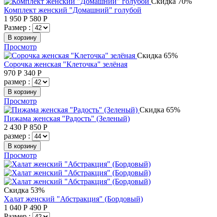
Скидка 70%
Комплект женский "Домашний" голубой
1 950
Р
580
Р
Размер :
В корзину
Просмотр
Скидка 65%
Сорочка женская "Клеточка" зелёная
970
Р
340
Р
размер :
В корзину
Просмотр
Скидка 65%
Пижама женская "Радость" (Зеленый)
2 430
Р
850
Р
размер :
В корзину
Просмотр
Скидка 53%
Халат женский "Абстракция" (Бордовый)
1 040
Р
490
Р
Размер :