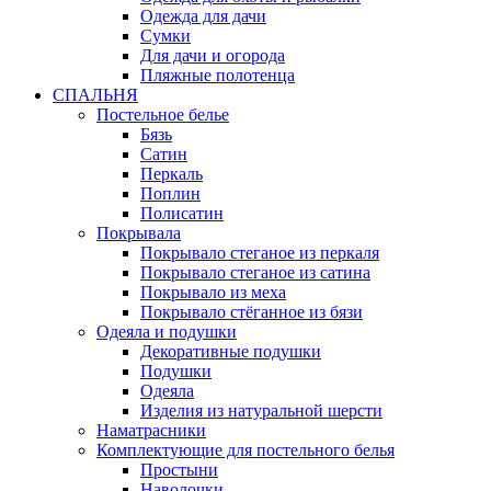
Одежда для дачи
Сумки
Для дачи и огорода
Пляжные полотенца
СПАЛЬНЯ
Постельное белье
Бязь
Сатин
Перкаль
Поплин
Полисатин
Покрывала
Покрывало стеганое из перкаля
Покрывало стеганое из сатина
Покрывало из меха
Покрывало стёганное из бязи
Одеяла и подушки
Декоративные подушки
Подушки
Одеяла
Изделия из натуральной шерсти
Наматраcники
Комплектующие для постельного белья
Простыни
Наволочки