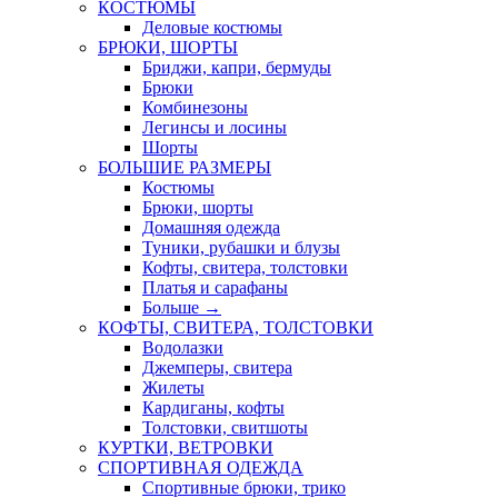
КОСТЮМЫ
Деловые костюмы
БРЮКИ, ШОРТЫ
Бриджи, капри, бермуды
Брюки
Комбинезоны
Легинсы и лосины
Шорты
БОЛЬШИЕ РАЗМЕРЫ
Костюмы
Брюки, шорты
Домашняя одежда
Туники, рубашки и блузы
Кофты, свитера, толстовки
Платья и сарафаны
Больше
→
КОФТЫ, СВИТЕРА, ТОЛСТОВКИ
Водолазки
Джемперы, свитера
Жилеты
Кардиганы, кофты
Толстовки, свитшоты
КУРТКИ, ВЕТРОВКИ
СПОРТИВНАЯ ОДЕЖДА
Спортивные брюки, трико