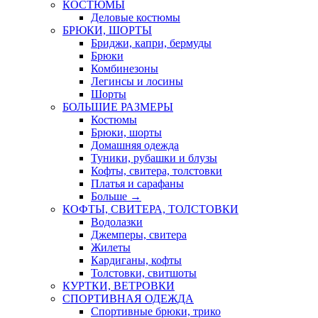
КОСТЮМЫ
Деловые костюмы
БРЮКИ, ШОРТЫ
Бриджи, капри, бермуды
Брюки
Комбинезоны
Легинсы и лосины
Шорты
БОЛЬШИЕ РАЗМЕРЫ
Костюмы
Брюки, шорты
Домашняя одежда
Туники, рубашки и блузы
Кофты, свитера, толстовки
Платья и сарафаны
Больше
→
КОФТЫ, СВИТЕРА, ТОЛСТОВКИ
Водолазки
Джемперы, свитера
Жилеты
Кардиганы, кофты
Толстовки, свитшоты
КУРТКИ, ВЕТРОВКИ
СПОРТИВНАЯ ОДЕЖДА
Спортивные брюки, трико