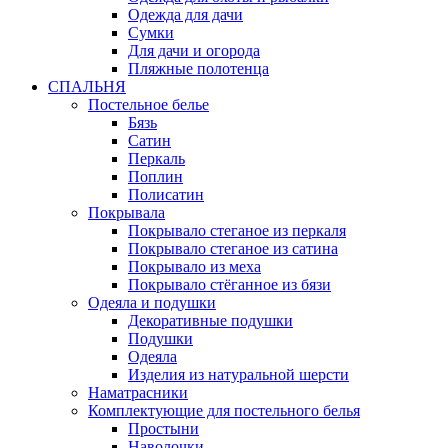
Одежда для дачи
Сумки
Для дачи и огорода
Пляжные полотенца
СПАЛЬНЯ
Постельное белье
Бязь
Сатин
Перкаль
Поплин
Полисатин
Покрывала
Покрывало стеганое из перкаля
Покрывало стеганое из сатина
Покрывало из меха
Покрывало стёганное из бязи
Одеяла и подушки
Декоративные подушки
Подушки
Одеяла
Изделия из натуральной шерсти
Наматраcники
Комплектующие для постельного белья
Простыни
Наволочки