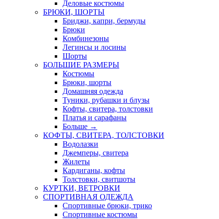
Деловые костюмы
БРЮКИ, ШОРТЫ
Бриджи, капри, бермуды
Брюки
Комбинезоны
Легинсы и лосины
Шорты
БОЛЬШИЕ РАЗМЕРЫ
Костюмы
Брюки, шорты
Домашняя одежда
Туники, рубашки и блузы
Кофты, свитера, толстовки
Платья и сарафаны
Больше
→
КОФТЫ, СВИТЕРА, ТОЛСТОВКИ
Водолазки
Джемперы, свитера
Жилеты
Кардиганы, кофты
Толстовки, свитшоты
КУРТКИ, ВЕТРОВКИ
СПОРТИВНАЯ ОДЕЖДА
Спортивные брюки, трико
Спортивные костюмы