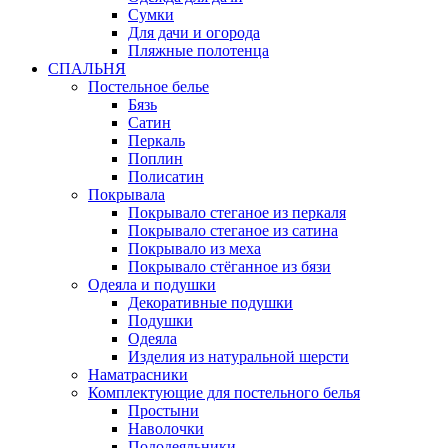
Сумки
Для дачи и огорода
Пляжные полотенца
СПАЛЬНЯ
Постельное белье
Бязь
Сатин
Перкаль
Поплин
Полисатин
Покрывала
Покрывало стеганое из перкаля
Покрывало стеганое из сатина
Покрывало из меха
Покрывало стёганное из бязи
Одеяла и подушки
Декоративные подушки
Подушки
Одеяла
Изделия из натуральной шерсти
Наматраcники
Комплектующие для постельного белья
Простыни
Наволочки
Пододеяльники