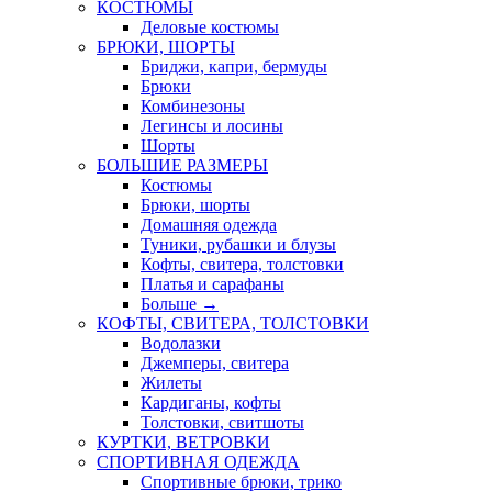
КОСТЮМЫ
Деловые костюмы
БРЮКИ, ШОРТЫ
Бриджи, капри, бермуды
Брюки
Комбинезоны
Легинсы и лосины
Шорты
БОЛЬШИЕ РАЗМЕРЫ
Костюмы
Брюки, шорты
Домашняя одежда
Туники, рубашки и блузы
Кофты, свитера, толстовки
Платья и сарафаны
Больше
→
КОФТЫ, СВИТЕРА, ТОЛСТОВКИ
Водолазки
Джемперы, свитера
Жилеты
Кардиганы, кофты
Толстовки, свитшоты
КУРТКИ, ВЕТРОВКИ
СПОРТИВНАЯ ОДЕЖДА
Спортивные брюки, трико