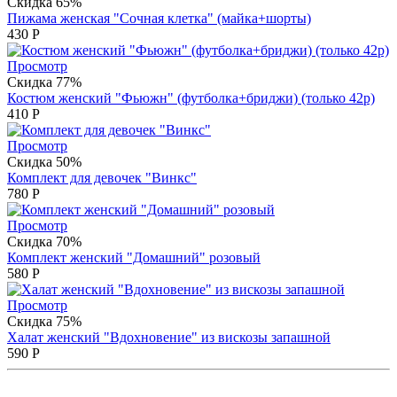
Скидка 65%
Пижама женская "Сочная клетка" (майка+шорты)
430
Р
Просмотр
Скидка 77%
Костюм женский "Фьюжн" (футболка+бриджи) (только 42р)
410
Р
Просмотр
Скидка 50%
Комплект для девочек "Винкс"
780
Р
Просмотр
Скидка 70%
Комплект женский "Домашний" розовый
580
Р
Просмотр
Скидка 75%
Халат женский "Вдохновение" из вискозы запашной
590
Р