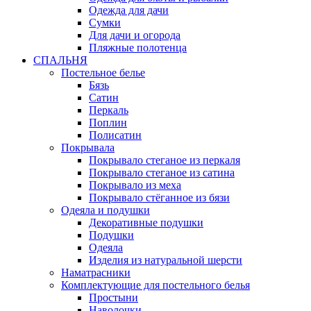
Одежда для дачи
Сумки
Для дачи и огорода
Пляжные полотенца
СПАЛЬНЯ
Постельное белье
Бязь
Сатин
Перкаль
Поплин
Полисатин
Покрывала
Покрывало стеганое из перкаля
Покрывало стеганое из сатина
Покрывало из меха
Покрывало стёганное из бязи
Одеяла и подушки
Декоративные подушки
Подушки
Одеяла
Изделия из натуральной шерсти
Наматраcники
Комплектующие для постельного белья
Простыни
Наволочки