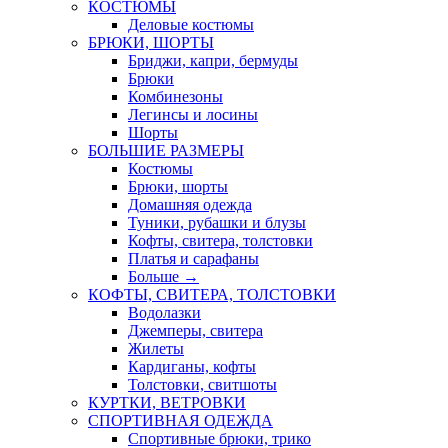
КОСТЮМЫ
Деловые костюмы
БРЮКИ, ШОРТЫ
Бриджи, капри, бермуды
Брюки
Комбинезоны
Легинсы и лосины
Шорты
БОЛЬШИЕ РАЗМЕРЫ
Костюмы
Брюки, шорты
Домашняя одежда
Туники, рубашки и блузы
Кофты, свитера, толстовки
Платья и сарафаны
Больше
→
КОФТЫ, СВИТЕРА, ТОЛСТОВКИ
Водолазки
Джемперы, свитера
Жилеты
Кардиганы, кофты
Толстовки, свитшоты
КУРТКИ, ВЕТРОВКИ
СПОРТИВНАЯ ОДЕЖДА
Спортивные брюки, трико