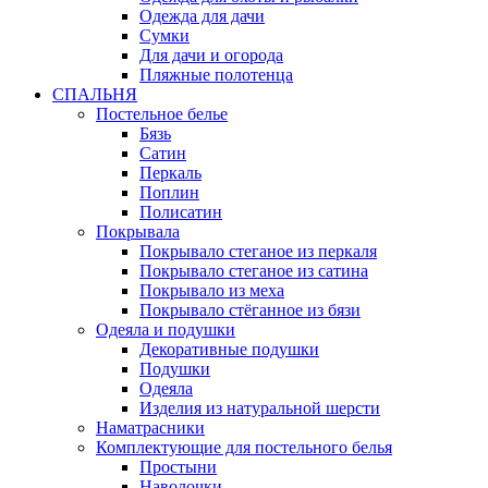
Одежда для дачи
Сумки
Для дачи и огорода
Пляжные полотенца
СПАЛЬНЯ
Постельное белье
Бязь
Сатин
Перкаль
Поплин
Полисатин
Покрывала
Покрывало стеганое из перкаля
Покрывало стеганое из сатина
Покрывало из меха
Покрывало стёганное из бязи
Одеяла и подушки
Декоративные подушки
Подушки
Одеяла
Изделия из натуральной шерсти
Наматраcники
Комплектующие для постельного белья
Простыни
Наволочки