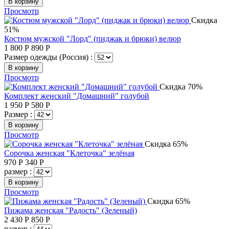
В корзину
Просмотр
Скидка
51%
Костюм мужской "Лорд" (пиджак и брюки) велюр
1 800
Р
890
Р
Размер одежды (Россия) :
В корзину
Просмотр
Скидка 70%
Комплект женский "Домашний" голубой
1 950
Р
580
Р
Размер :
В корзину
Просмотр
Скидка 65%
Сорочка женская "Клеточка" зелёная
970
Р
340
Р
размер :
В корзину
Просмотр
Скидка 65%
Пижама женская "Радость" (Зеленый)
2 430
Р
850
Р
размер :