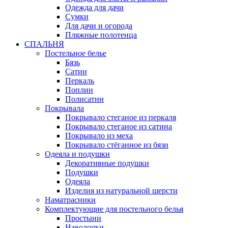
Одежда для дачи
Сумки
Для дачи и огорода
Пляжные полотенца
СПАЛЬНЯ
Постельное белье
Бязь
Сатин
Перкаль
Поплин
Полисатин
Покрывала
Покрывало стеганое из перкаля
Покрывало стеганое из сатина
Покрывало из меха
Покрывало стёганное из бязи
Одеяла и подушки
Декоративные подушки
Подушки
Одеяла
Изделия из натуральной шерсти
Наматраcники
Комплектующие для постельного белья
Простыни
Наволочки