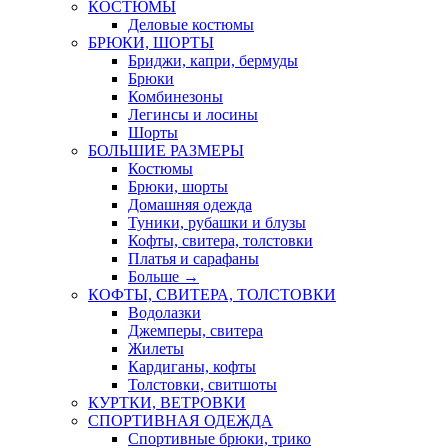
КОСТЮМЫ
Деловые костюмы
БРЮКИ, ШОРТЫ
Бриджи, капри, бермуды
Брюки
Комбинезоны
Легинсы и лосины
Шорты
БОЛЬШИЕ РАЗМЕРЫ
Костюмы
Брюки, шорты
Домашняя одежда
Туники, рубашки и блузы
Кофты, свитера, толстовки
Платья и сарафаны
Больше
→
КОФТЫ, СВИТЕРА, ТОЛСТОВКИ
Водолазки
Джемперы, свитера
Жилеты
Кардиганы, кофты
Толстовки, свитшоты
КУРТКИ, ВЕТРОВКИ
СПОРТИВНАЯ ОДЕЖДА
Спортивные брюки, трико