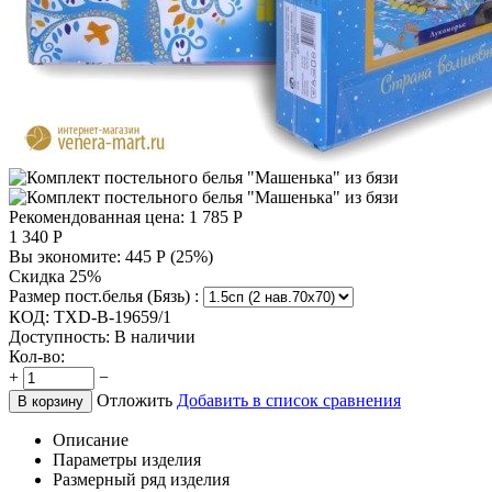
Рекомендованная цена:
1 785
Р
1 340
Р
Вы экономите:
445
Р
(
25
%)
Скидка 25%
Размер пост.белья (Бязь) :
КОД:
TXD-B-19659/1
Доступность:
В наличии
Кол-во:
+
−
Отложить
Добавить в список сравнения
В корзину
Описание
Параметры изделия
Размерный ряд изделия