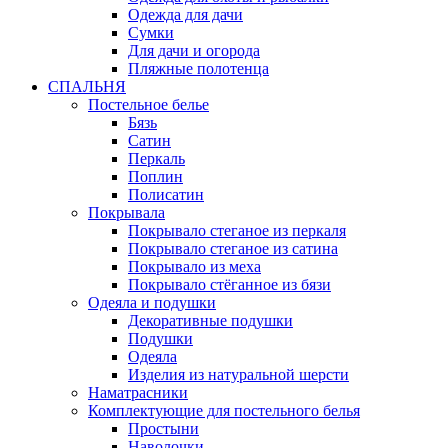
Одежда для дачи
Сумки
Для дачи и огорода
Пляжные полотенца
СПАЛЬНЯ
Постельное белье
Бязь
Сатин
Перкаль
Поплин
Полисатин
Покрывала
Покрывало стеганое из перкаля
Покрывало стеганое из сатина
Покрывало из меха
Покрывало стёганное из бязи
Одеяла и подушки
Декоративные подушки
Подушки
Одеяла
Изделия из натуральной шерсти
Наматраcники
Комплектующие для постельного белья
Простыни
Наволочки