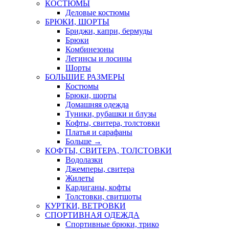
КОСТЮМЫ
Деловые костюмы
БРЮКИ, ШОРТЫ
Бриджи, капри, бермуды
Брюки
Комбинезоны
Легинсы и лосины
Шорты
БОЛЬШИЕ РАЗМЕРЫ
Костюмы
Брюки, шорты
Домашняя одежда
Туники, рубашки и блузы
Кофты, свитера, толстовки
Платья и сарафаны
Больше
→
КОФТЫ, СВИТЕРА, ТОЛСТОВКИ
Водолазки
Джемперы, свитера
Жилеты
Кардиганы, кофты
Толстовки, свитшоты
КУРТКИ, ВЕТРОВКИ
СПОРТИВНАЯ ОДЕЖДА
Спортивные брюки, трико