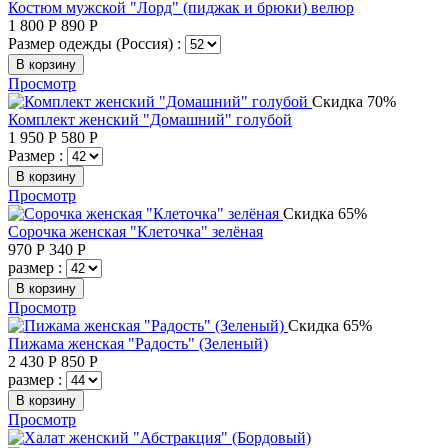
Костюм мужской "Лорд" (пиджак и брюки) велюр
1 800
Р
890
Р
Размер одежды (Россия) :
В корзину
Просмотр
Скидка 70%
Комплект женский "Домашний" голубой
1 950
Р
580
Р
Размер :
В корзину
Просмотр
Скидка 65%
Сорочка женская "Клеточка" зелёная
970
Р
340
Р
размер :
В корзину
Просмотр
Скидка 65%
Пижама женская "Радость" (Зеленый)
2 430
Р
850
Р
размер :
В корзину
Просмотр