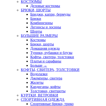
КОСТЮМЫ
Деловые костюмы
БРЮКИ, ШОРТЫ
Бриджи, капри, бермуды
Брюки
Комбинезоны
Легинсы и лосины
Шорты
БОЛЬШИЕ РАЗМЕРЫ
Костюмы
Брюки, шорты
Домашняя одежда
Туники, рубашки и блузы
Кофты, свитера, толстовки
Платья и сарафаны
Больше
→
КОФТЫ, СВИТЕРА, ТОЛСТОВКИ
Водолазки
Джемперы, свитера
Жилеты
Кардиганы, кофты
Толстовки, свитшоты
КУРТКИ, ВЕТРОВКИ
СПОРТИВНАЯ ОДЕЖДА
Спортивные брюки, трико