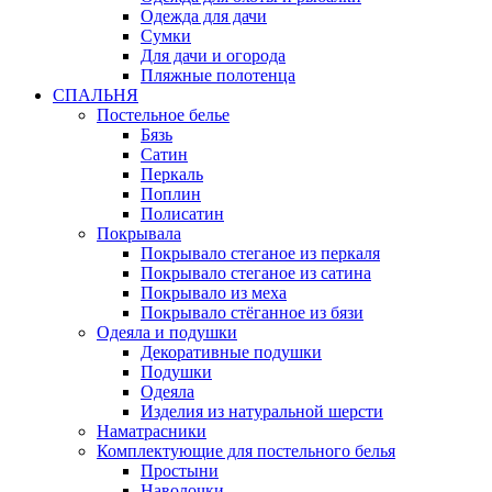
Одежда для дачи
Сумки
Для дачи и огорода
Пляжные полотенца
СПАЛЬНЯ
Постельное белье
Бязь
Сатин
Перкаль
Поплин
Полисатин
Покрывала
Покрывало стеганое из перкаля
Покрывало стеганое из сатина
Покрывало из меха
Покрывало стёганное из бязи
Одеяла и подушки
Декоративные подушки
Подушки
Одеяла
Изделия из натуральной шерсти
Наматраcники
Комплектующие для постельного белья
Простыни
Наволочки