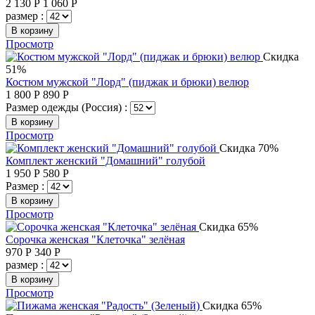
2 130
Р
1 060
Р
размер :
В корзину
Просмотр
Скидка
51%
Костюм мужской "Лорд" (пиджак и брюки) велюр
1 800
Р
890
Р
Размер одежды (Россия) :
В корзину
Просмотр
Скидка 70%
Комплект женский "Домашний" голубой
1 950
Р
580
Р
Размер :
В корзину
Просмотр
Скидка 65%
Сорочка женская "Клеточка" зелёная
970
Р
340
Р
размер :
В корзину
Просмотр
Скидка 65%