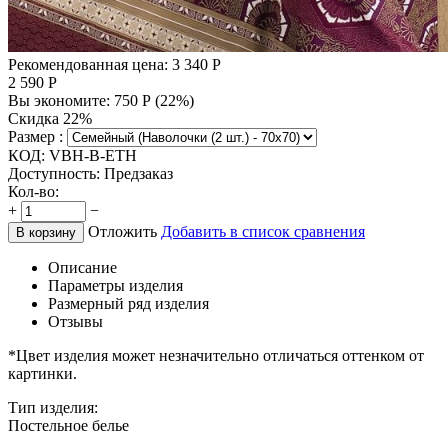
Рекомендованная цена:
3 340
Р
2 590
Р
Вы экономите:
750
Р
(
22
%)
Скидка 22%
Размер :
КОД:
VBH-B-ETH
Доступность:
Предзаказ
Кол-во:
+
−
Отложить
Добавить в список сравнения
В корзину
Описание
Параметры изделия
Размерный ряд изделия
Отзывы
*Цвет изделия может незначительно отличаться оттенком от
картинки.
Тип изделия:
Постельное белье