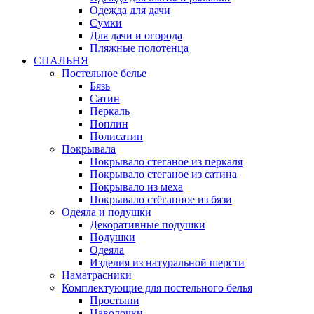
Одежда для дачи
Сумки
Для дачи и огорода
Пляжные полотенца
СПАЛЬНЯ
Постельное белье
Бязь
Сатин
Перкаль
Поплин
Полисатин
Покрывала
Покрывало стеганое из перкаля
Покрывало стеганое из сатина
Покрывало из меха
Покрывало стёганное из бязи
Одеяла и подушки
Декоративные подушки
Подушки
Одеяла
Изделия из натуральной шерсти
Наматраcники
Комплектующие для постельного белья
Простыни
Наволочки