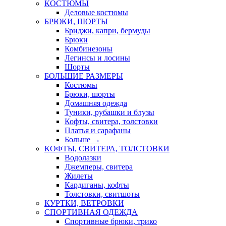
КОСТЮМЫ
Деловые костюмы
БРЮКИ, ШОРТЫ
Бриджи, капри, бермуды
Брюки
Комбинезоны
Легинсы и лосины
Шорты
БОЛЬШИЕ РАЗМЕРЫ
Костюмы
Брюки, шорты
Домашняя одежда
Туники, рубашки и блузы
Кофты, свитера, толстовки
Платья и сарафаны
Больше
→
КОФТЫ, СВИТЕРА, ТОЛСТОВКИ
Водолазки
Джемперы, свитера
Жилеты
Кардиганы, кофты
Толстовки, свитшоты
КУРТКИ, ВЕТРОВКИ
СПОРТИВНАЯ ОДЕЖДА
Спортивные брюки, трико