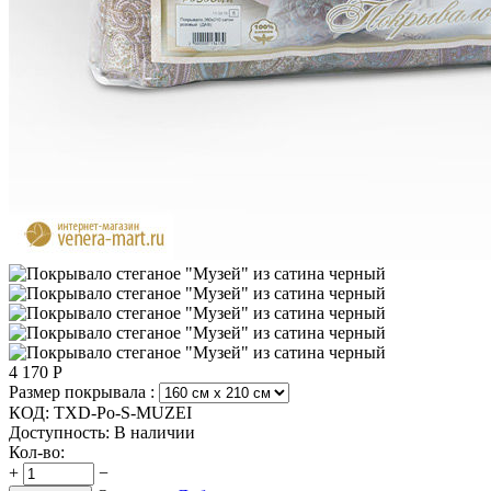
4 170
Р
Размер покрывала :
КОД:
TXD-Po-S-MUZEI
Доступность:
В наличии
Кол-во:
+
−