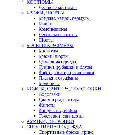
КОСТЮМЫ
Деловые костюмы
БРЮКИ, ШОРТЫ
Бриджи, капри, бермуды
Брюки
Комбинезоны
Легинсы и лосины
Шорты
БОЛЬШИЕ РАЗМЕРЫ
Костюмы
Брюки, шорты
Домашняя одежда
Туники, рубашки и блузы
Кофты, свитера, толстовки
Платья и сарафаны
Больше
→
КОФТЫ, СВИТЕРА, ТОЛСТОВКИ
Водолазки
Джемперы, свитера
Жилеты
Кардиганы, кофты
Толстовки, свитшоты
КУРТКИ, ВЕТРОВКИ
СПОРТИВНАЯ ОДЕЖДА
Спортивные брюки, трико