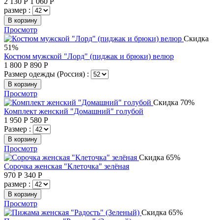
2 130
Р
1 060
Р
размер :
В корзину
Просмотр
Скидка
51%
Костюм мужской "Лорд" (пиджак и брюки) велюр
1 800
Р
890
Р
Размер одежды (Россия) :
В корзину
Просмотр
Скидка 70%
Комплект женский "Домашний" голубой
1 950
Р
580
Р
Размер :
В корзину
Просмотр
Скидка 65%
Сорочка женская "Клеточка" зелёная
970
Р
340
Р
размер :
В корзину
Просмотр
Скидка 65%