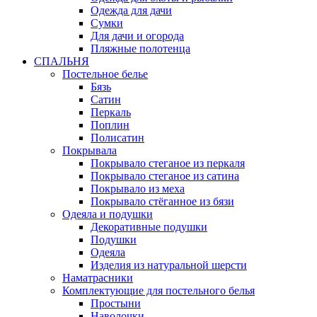
Одежда для дачи
Сумки
Для дачи и огорода
Пляжные полотенца
СПАЛЬНЯ
Постельное белье
Бязь
Сатин
Перкаль
Поплин
Полисатин
Покрывала
Покрывало стеганое из перкаля
Покрывало стеганое из сатина
Покрывало из меха
Покрывало стёганное из бязи
Одеяла и подушки
Декоративные подушки
Подушки
Одеяла
Изделия из натуральной шерсти
Наматраcники
Комплектующие для постельного белья
Простыни
Наволочки