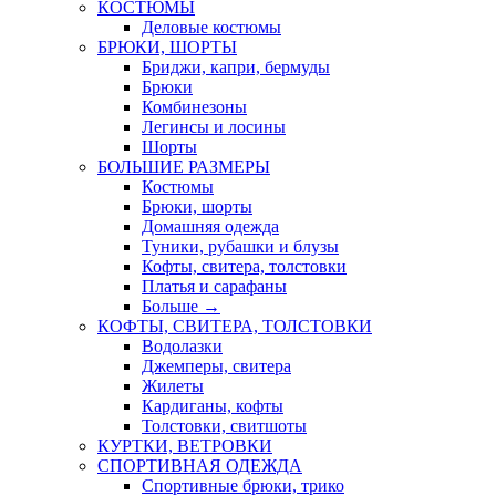
КОСТЮМЫ
Деловые костюмы
БРЮКИ, ШОРТЫ
Бриджи, капри, бермуды
Брюки
Комбинезоны
Легинсы и лосины
Шорты
БОЛЬШИЕ РАЗМЕРЫ
Костюмы
Брюки, шорты
Домашняя одежда
Туники, рубашки и блузы
Кофты, свитера, толстовки
Платья и сарафаны
Больше
→
КОФТЫ, СВИТЕРА, ТОЛСТОВКИ
Водолазки
Джемперы, свитера
Жилеты
Кардиганы, кофты
Толстовки, свитшоты
КУРТКИ, ВЕТРОВКИ
СПОРТИВНАЯ ОДЕЖДА
Спортивные брюки, трико