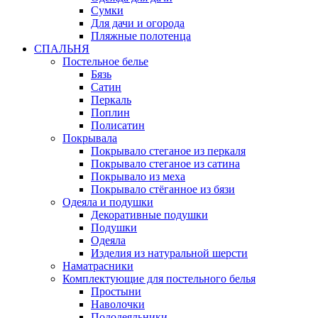
Сумки
Для дачи и огорода
Пляжные полотенца
СПАЛЬНЯ
Постельное белье
Бязь
Сатин
Перкаль
Поплин
Полисатин
Покрывала
Покрывало стеганое из перкаля
Покрывало стеганое из сатина
Покрывало из меха
Покрывало стёганное из бязи
Одеяла и подушки
Декоративные подушки
Подушки
Одеяла
Изделия из натуральной шерсти
Наматраcники
Комплектующие для постельного белья
Простыни
Наволочки
Пододеяльники