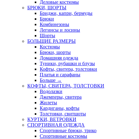
Деловые костюмы
БРЮКИ, ШОРТЫ
Бриджи, капри, бермуды
Брюки
Комбинезоны
Легинсы и лосины
Шорты
БОЛЬШИЕ РАЗМЕРЫ
Костюмы
Брюки, шорты
Домашняя одежда
Туники, рубашки и блузы
Кофты, свитера, толстовки
Платья и сарафаны
Больше
→
КОФТЫ, СВИТЕРА, ТОЛСТОВКИ
Водолазки
Джемперы, свитера
Жилеты
Кардиганы, кофты
Толстовки, свитшоты
КУРТКИ, ВЕТРОВКИ
СПОРТИВНАЯ ОДЕЖДА
Спортивные брюки, трико
Спортивные костюмы