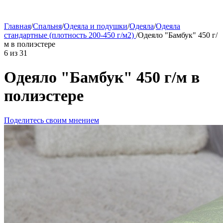
Главная
/
Спальня
/
Одеяла и подушки
/
Одеяла
/
Одеяла
стандартные (плотность 200-450 г/м2)
/
Одеяло "Бамбук" 450 г/
м в полиэстере
6
из
31
Одеяло "Бамбук" 450 г/м в
полиэстере
Поделитесь своим мнением