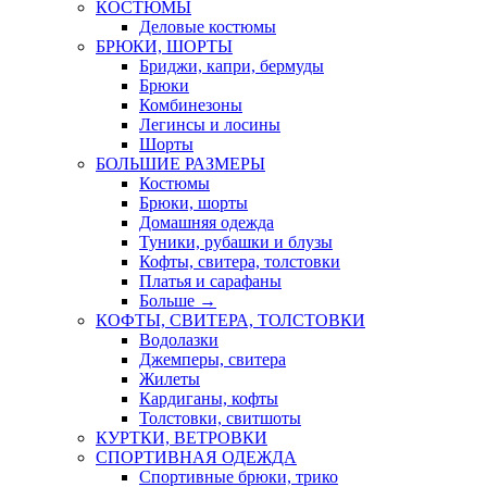
КОСТЮМЫ
Деловые костюмы
БРЮКИ, ШОРТЫ
Бриджи, капри, бермуды
Брюки
Комбинезоны
Легинсы и лосины
Шорты
БОЛЬШИЕ РАЗМЕРЫ
Костюмы
Брюки, шорты
Домашняя одежда
Туники, рубашки и блузы
Кофты, свитера, толстовки
Платья и сарафаны
Больше
→
КОФТЫ, СВИТЕРА, ТОЛСТОВКИ
Водолазки
Джемперы, свитера
Жилеты
Кардиганы, кофты
Толстовки, свитшоты
КУРТКИ, ВЕТРОВКИ
СПОРТИВНАЯ ОДЕЖДА
Спортивные брюки, трико