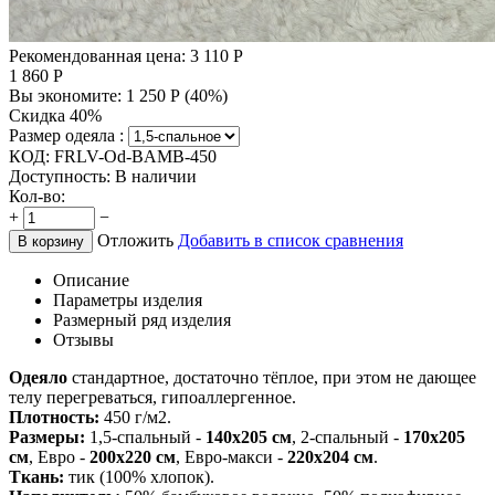
Рекомендованная цена:
3 110
Р
1 860
Р
Вы экономите:
1 250
Р
(
40
%)
Скидка 40%
Размер одеяла :
КОД:
FRLV-Od-BAMB-450
Доступность:
В наличии
Кол-во:
+
−
Отложить
Добавить в список сравнения
В корзину
Описание
Параметры изделия
Размерный ряд изделия
Отзывы
Одеяло
стандартное, достаточно тёплое, при этом не дающее
телу перегреваться, гипоаллергенное.
Плотность:
450 г/м2.
Размеры:
1,5-спальный -
140х205 см
, 2-спальный -
170х205
см
, Евро -
200х220 см
, Евро-макси -
220х204 см
.
Ткань:
тик (100% хлопок).