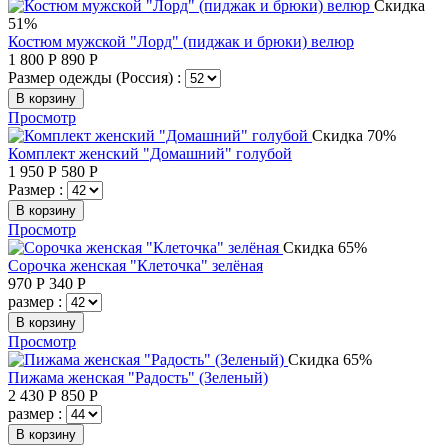
Скидка
51%
Костюм мужской "Лорд" (пиджак и брюки) велюр
1 800
Р
890
Р
Размер одежды (Россия) :
В корзину
Просмотр
Скидка 70%
Комплект женский "Домашний" голубой
1 950
Р
580
Р
Размер :
В корзину
Просмотр
Скидка 65%
Сорочка женская "Клеточка" зелёная
970
Р
340
Р
размер :
В корзину
Просмотр
Скидка 65%
Пижама женская "Радость" (Зеленый)
2 430
Р
850
Р
размер :
В корзину