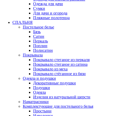
Одежда для дачи
Сумки
Для дачи и огорода
Пляжные полотенца
СПАЛЬНЯ
Постельное белье
Бязь
Сатин
Перкаль
Поплин
Полисатин
Покрывала
Покрывало стеганое из перкаля
Покрывало стеганое из сатина
Покрывало из меха
Покрывало стёганное из бязи
Одеяла и подушки
Декоративные подушки
Подушки
Одеяла
Изделия из натуральной шерсти
Наматраcники
Комплектующие для постельного белья
Простыни
Наволочки