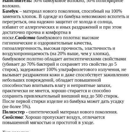
Наполнитель:
50% бамбуковое волокно, 50% полиэфирное
волокно.
Бамбук
– материал нового поколения, способный на 100%
заменить хлопок. В одежде из бамбука невозможно вспотеть и
перегреться, она надежно защитит от холода и солнца,
избавит от аллергических и иных раздражений и при этом
достаточно прочна и комфортна в
носке.
Свойства
бамбукового полотна: высокие
гигиенические и оздоровительные качества,
гипоаллергенность, высокая прочность, эластичность и
воздухопроницаемость (на 20% выше, чем у хлопка),
бамбуковое полотно обладает антисептическими свойствами
(убивает до 70% бактерий и сохраняет это свойство до 5
стирок), задерживает 100% ультрафиолетового излучения, не
вызывает раздражения кожи и даже способствует заживлению
небольших повреждений, обладает повышенной
способностью впитывать влагу и неприятные запахи,
практически не мнется, хорошо стирается и способно
сохранить привлекательный внешний вид до 500 стирок.
После первой стирки изделие из бамбука может дать усадку
(не более 5%).
Полиэстер -
синтетический материал нового поколения.
Свойства
: Хорошо пропускает воздух, отличается
повышенной мягкостью и простотой в уходе.