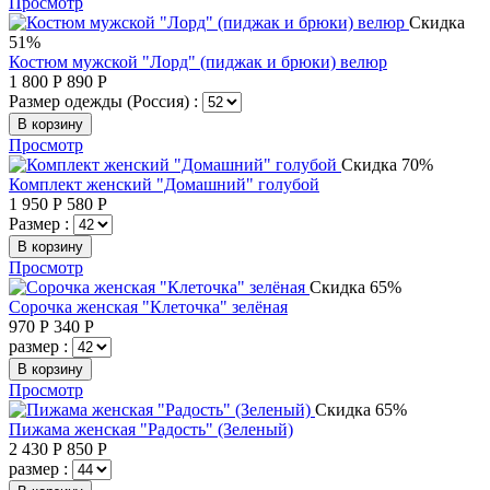
Просмотр
Скидка
51%
Костюм мужской "Лорд" (пиджак и брюки) велюр
1 800
Р
890
Р
Размер одежды (Россия) :
В корзину
Просмотр
Скидка 70%
Комплект женский "Домашний" голубой
1 950
Р
580
Р
Размер :
В корзину
Просмотр
Скидка 65%
Сорочка женская "Клеточка" зелёная
970
Р
340
Р
размер :
В корзину
Просмотр
Скидка 65%
Пижама женская "Радость" (Зеленый)
2 430
Р
850
Р
размер :