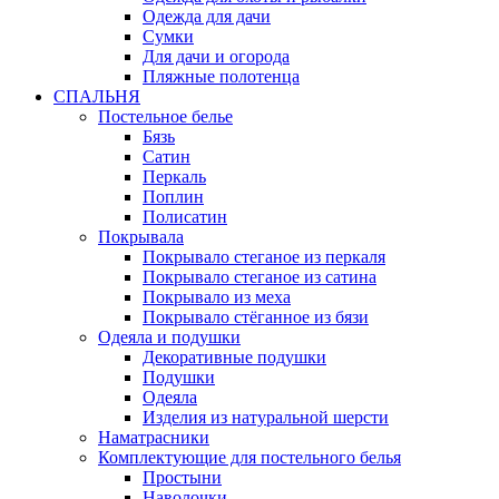
Одежда для дачи
Сумки
Для дачи и огорода
Пляжные полотенца
СПАЛЬНЯ
Постельное белье
Бязь
Сатин
Перкаль
Поплин
Полисатин
Покрывала
Покрывало стеганое из перкаля
Покрывало стеганое из сатина
Покрывало из меха
Покрывало стёганное из бязи
Одеяла и подушки
Декоративные подушки
Подушки
Одеяла
Изделия из натуральной шерсти
Наматраcники
Комплектующие для постельного белья
Простыни
Наволочки