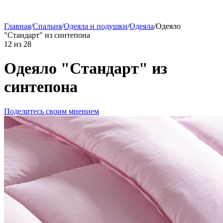
Главная
/
Спальня
/
Одеяла и подушки
/
Одеяла
/
Одеяло
"Стандарт" из синтепона
12
из
28
Одеяло "Стандарт" из
синтепона
Поделитесь своим мнением