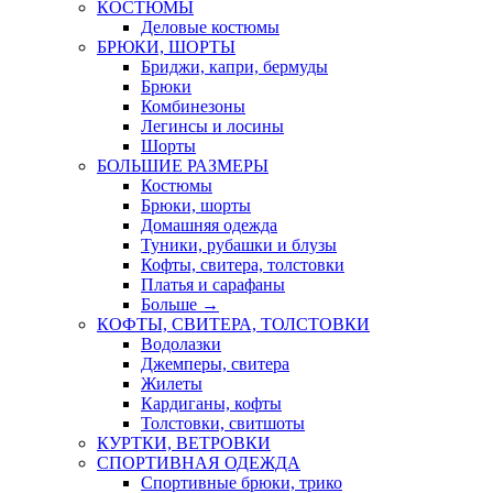
КОСТЮМЫ
Деловые костюмы
БРЮКИ, ШОРТЫ
Бриджи, капри, бермуды
Брюки
Комбинезоны
Легинсы и лосины
Шорты
БОЛЬШИЕ РАЗМЕРЫ
Костюмы
Брюки, шорты
Домашняя одежда
Туники, рубашки и блузы
Кофты, свитера, толстовки
Платья и сарафаны
Больше
→
КОФТЫ, СВИТЕРА, ТОЛСТОВКИ
Водолазки
Джемперы, свитера
Жилеты
Кардиганы, кофты
Толстовки, свитшоты
КУРТКИ, ВЕТРОВКИ
СПОРТИВНАЯ ОДЕЖДА
Спортивные брюки, трико