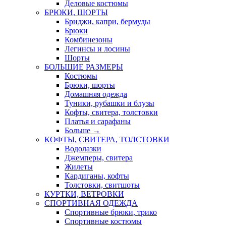
Деловые костюмы
БРЮКИ, ШОРТЫ
Бриджи, капри, бермуды
Брюки
Комбинезоны
Легинсы и лосины
Шорты
БОЛЬШИЕ РАЗМЕРЫ
Костюмы
Брюки, шорты
Домашняя одежда
Туники, рубашки и блузы
Кофты, свитера, толстовки
Платья и сарафаны
Больше
→
КОФТЫ, СВИТЕРА, ТОЛСТОВКИ
Водолазки
Джемперы, свитера
Жилеты
Кардиганы, кофты
Толстовки, свитшоты
КУРТКИ, ВЕТРОВКИ
СПОРТИВНАЯ ОДЕЖДА
Спортивные брюки, трико
Спортивные костюмы