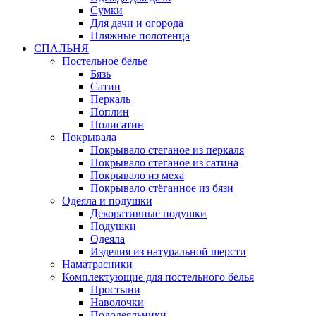
Сумки
Для дачи и огорода
Пляжные полотенца
СПАЛЬНЯ
Постельное белье
Бязь
Сатин
Перкаль
Поплин
Полисатин
Покрывала
Покрывало стеганое из перкаля
Покрывало стеганое из сатина
Покрывало из меха
Покрывало стёганное из бязи
Одеяла и подушки
Декоративные подушки
Подушки
Одеяла
Изделия из натуральной шерсти
Наматраcники
Комплектующие для постельного белья
Простыни
Наволочки
Пододеяльники