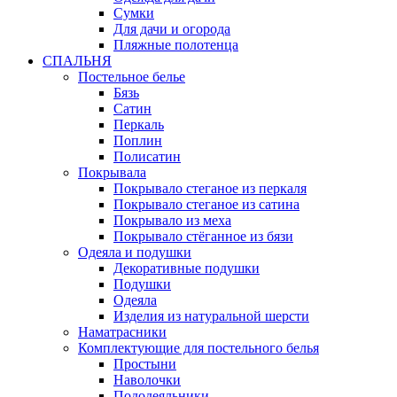
Сумки
Для дачи и огорода
Пляжные полотенца
СПАЛЬНЯ
Постельное белье
Бязь
Сатин
Перкаль
Поплин
Полисатин
Покрывала
Покрывало стеганое из перкаля
Покрывало стеганое из сатина
Покрывало из меха
Покрывало стёганное из бязи
Одеяла и подушки
Декоративные подушки
Подушки
Одеяла
Изделия из натуральной шерсти
Наматраcники
Комплектующие для постельного белья
Простыни
Наволочки
Пододеяльники