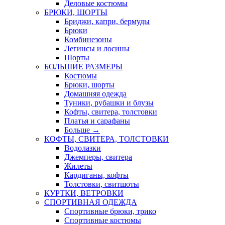
Деловые костюмы
БРЮКИ, ШОРТЫ
Бриджи, капри, бермуды
Брюки
Комбинезоны
Легинсы и лосины
Шорты
БОЛЬШИЕ РАЗМЕРЫ
Костюмы
Брюки, шорты
Домашняя одежда
Туники, рубашки и блузы
Кофты, свитера, толстовки
Платья и сарафаны
Больше
→
КОФТЫ, СВИТЕРА, ТОЛСТОВКИ
Водолазки
Джемперы, свитера
Жилеты
Кардиганы, кофты
Толстовки, свитшоты
КУРТКИ, ВЕТРОВКИ
СПОРТИВНАЯ ОДЕЖДА
Спортивные брюки, трико
Спортивные костюмы