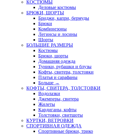
КОСТЮМЫ
Деловые костюмы
БРЮКИ, ШОРТЫ
Бриджи, капри, бермуды
Брюки
Комбинезоны
Легинсы и лосины
Шорты
БОЛЬШИЕ РАЗМЕРЫ
Костюмы
Брюки, шорты
Домашняя одежда
Туники, рубашки и блузы
Кофты, свитера, толстовки
Платья и сарафаны
Больше
→
КОФТЫ, СВИТЕРА, ТОЛСТОВКИ
Водолазки
Джемперы, свитера
Жилеты
Кардиганы, кофты
Толстовки, свитшоты
КУРТКИ, ВЕТРОВКИ
СПОРТИВНАЯ ОДЕЖДА
Спортивные брюки, трико