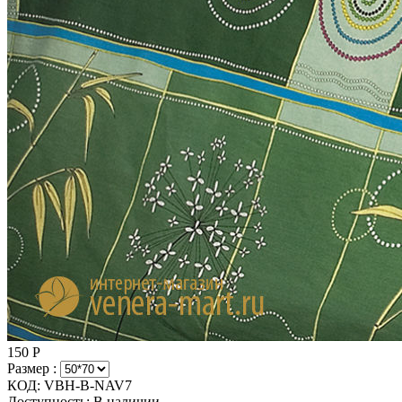
150
Р
Размер :
КОД:
VBH-B-NAV7
Доступность:
В наличии