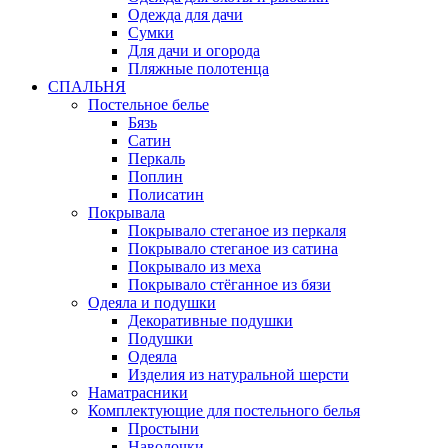
Одежда для дачи
Сумки
Для дачи и огорода
Пляжные полотенца
СПАЛЬНЯ
Постельное белье
Бязь
Сатин
Перкаль
Поплин
Полисатин
Покрывала
Покрывало стеганое из перкаля
Покрывало стеганое из сатина
Покрывало из меха
Покрывало стёганное из бязи
Одеяла и подушки
Декоративные подушки
Подушки
Одеяла
Изделия из натуральной шерсти
Наматраcники
Комплектующие для постельного белья
Простыни
Наволочки