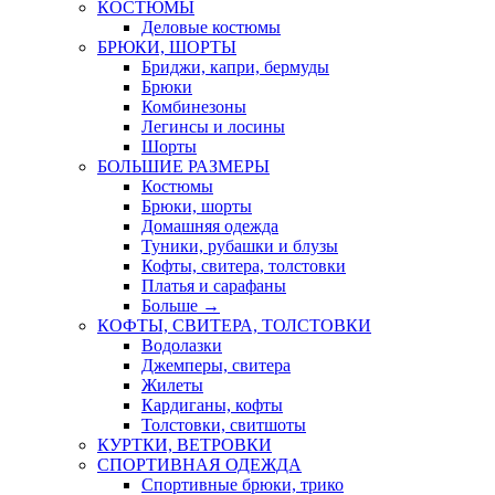
КОСТЮМЫ
Деловые костюмы
БРЮКИ, ШОРТЫ
Бриджи, капри, бермуды
Брюки
Комбинезоны
Легинсы и лосины
Шорты
БОЛЬШИЕ РАЗМЕРЫ
Костюмы
Брюки, шорты
Домашняя одежда
Туники, рубашки и блузы
Кофты, свитера, толстовки
Платья и сарафаны
Больше
→
КОФТЫ, СВИТЕРА, ТОЛСТОВКИ
Водолазки
Джемперы, свитера
Жилеты
Кардиганы, кофты
Толстовки, свитшоты
КУРТКИ, ВЕТРОВКИ
СПОРТИВНАЯ ОДЕЖДА
Спортивные брюки, трико