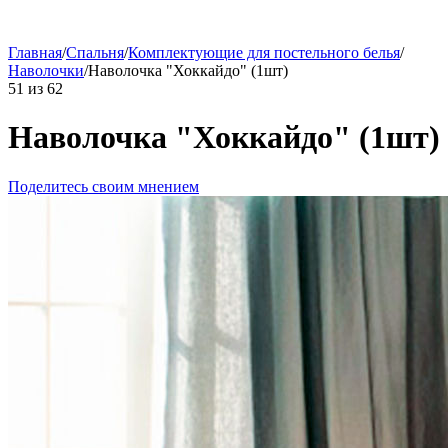
Главная
/
Спальня
/
Комплектующие для постельного белья
/
Наволочки
/
Наволочка "Хоккайдо" (1шт)
51
из
62
Наволочка "Хоккайдо" (1шт)
Поделитесь своим мнением