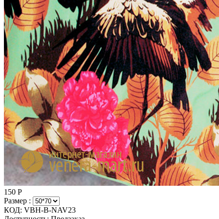
150
Р
Размер :
КОД:
VBH-B-NAV23
Доступность:
Предзаказ