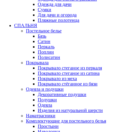
Одежда для дачи
Сумки
Для дачи и огорода
Пляжные полотенца
СПАЛЬНЯ
Постельное белье
Бязь
Сатин
Перкаль
Поплин
Полисатин
Покрывала
Покрывало стеганое из перкаля
Покрывало стеганое из сатина
Покрывало из меха
Покрывало стёганное из бязи
Одеяла и подушки
Декоративные подушки
Подушки
Одеяла
Изделия из натуральной шерсти
Наматраcники
Комплектующие для постельного белья
Простыни
Наволочки