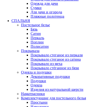
Одежда для дачи
Сумки
Для дачи и огорода
Пляжные полотенца
СПАЛЬНЯ
Постельное белье
Бязь
Сатин
Перкаль
Поплин
Полисатин
Покрывала
Покрывало стеганое из перкаля
Покрывало стеганое из сатина
Покрывало из меха
Покрывало стёганное из бязи
Одеяла и подушки
Декоративные подушки
Подушки
Одеяла
Изделия из натуральной шерсти
Наматраcники
Комплектующие для постельного белья
Простыни
Наволочки