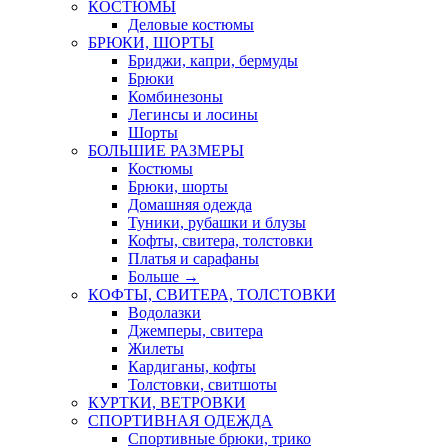
КОСТЮМЫ
Деловые костюмы
БРЮКИ, ШОРТЫ
Бриджи, капри, бермуды
Брюки
Комбинезоны
Легинсы и лосины
Шорты
БОЛЬШИЕ РАЗМЕРЫ
Костюмы
Брюки, шорты
Домашняя одежда
Туники, рубашки и блузы
Кофты, свитера, толстовки
Платья и сарафаны
Больше
→
КОФТЫ, СВИТЕРА, ТОЛСТОВКИ
Водолазки
Джемперы, свитера
Жилеты
Кардиганы, кофты
Толстовки, свитшоты
КУРТКИ, ВЕТРОВКИ
СПОРТИВНАЯ ОДЕЖДА
Спортивные брюки, трико