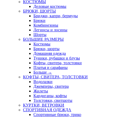
КОСТЮМЫ
Деловые костюмы
БРЮКИ, ШОРТЫ
Бриджи, капри, бермуды
Брюки
Комбинезоны
Легинсы и лосины
Шорты
БОЛЬШИЕ РАЗМЕРЫ
Костюмы
Брюки, шорты
Домашняя одежда
Туники, рубашки и блузы
Кофты, свитера, толстовки
Платья и сарафаны
Больше
→
КОФТЫ, СВИТЕРА, ТОЛСТОВКИ
Водолазки
Джемперы, свитера
Жилеты
Кардиганы, кофты
Толстовки, свитшоты
КУРТКИ, ВЕТРОВКИ
СПОРТИВНАЯ ОДЕЖДА
Спортивные брюки, трико