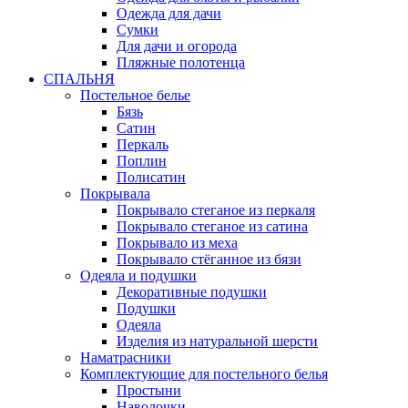
Одежда для дачи
Сумки
Для дачи и огорода
Пляжные полотенца
СПАЛЬНЯ
Постельное белье
Бязь
Сатин
Перкаль
Поплин
Полисатин
Покрывала
Покрывало стеганое из перкаля
Покрывало стеганое из сатина
Покрывало из меха
Покрывало стёганное из бязи
Одеяла и подушки
Декоративные подушки
Подушки
Одеяла
Изделия из натуральной шерсти
Наматраcники
Комплектующие для постельного белья
Простыни
Наволочки