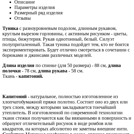
Описание
Параметры изделия
Размерный ряд изделия
Отзывы
Туника
с разноуровневым подолом, длинным рукавом,
круглым вырезом горловины, с активным рисунком - цветы,
птицы, бижутерия. Рукав однотонный, белый. Силуэт
полуприталенный. Такая туника подойдет тем, кто не боится
экспериментировать. Будет отлично смотреться в сочетании с
борюками и джинсами различных моделей.
Длина изделия
по спинке (для 50 размера) - 88 см,
длина
полочки
- 78 см,
длина рукава
- 58 см.
Ткань -
капитоний.
Капитоний -
натуральное, полностью изготовленное из
хлопчатобумажной пряжи полотно. Состоит оно из двух или
трех слоев, между которыми закладывается тончайший
утеплитель. В изготовленной по современной технологии
ткани стежки получаются как бы ввязанными в поверхность и
образуют отличительный рисунок в виде ромбов или
квадратов, на которых абсолютно не заметны внешние нити.