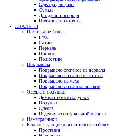
Одежда для дачи
Сумки
Для дачи и огорода
Пляжные полотенца
СПАЛЬНЯ
Постельное белье
Бязь
Сатин
Перкаль
Поплин
Полисатин
Покрывала
Покрывало стеганое из перкаля
Покрывало стеганое из сатина
Покрывало из меха
Покрывало стёганное из бязи
Одеяла и подушки
Декоративные подушки
Подушки
Одеяла
Изделия из натуральной шерсти
Наматраcники
Комплектующие для постельного белья
Простыни
Наволочки