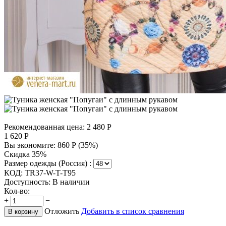
Рекомендованная цена:
2 480
Р
1 620
Р
Вы экономите:
860
Р
(
35
%)
Скидка 35%
Размер одежды (Россия) :
КОД:
TR37-W-T-T95
Доступность:
В наличии
Кол-во:
+
−
Отложить
Добавить в список сравнения
В корзину