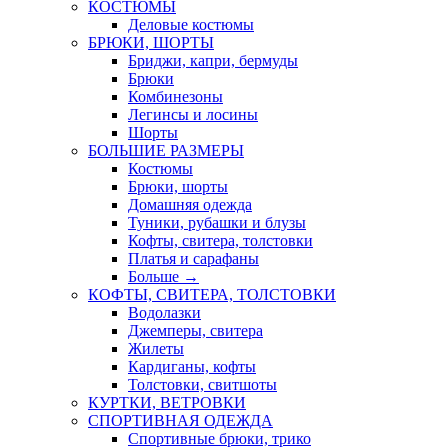
КОСТЮМЫ
Деловые костюмы
БРЮКИ, ШОРТЫ
Бриджи, капри, бермуды
Брюки
Комбинезоны
Легинсы и лосины
Шорты
БОЛЬШИЕ РАЗМЕРЫ
Костюмы
Брюки, шорты
Домашняя одежда
Туники, рубашки и блузы
Кофты, свитера, толстовки
Платья и сарафаны
Больше
→
КОФТЫ, СВИТЕРА, ТОЛСТОВКИ
Водолазки
Джемперы, свитера
Жилеты
Кардиганы, кофты
Толстовки, свитшоты
КУРТКИ, ВЕТРОВКИ
СПОРТИВНАЯ ОДЕЖДА
Спортивные брюки, трико