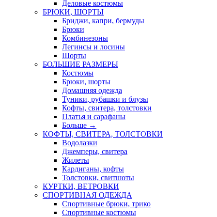
Деловые костюмы
БРЮКИ, ШОРТЫ
Бриджи, капри, бермуды
Брюки
Комбинезоны
Легинсы и лосины
Шорты
БОЛЬШИЕ РАЗМЕРЫ
Костюмы
Брюки, шорты
Домашняя одежда
Туники, рубашки и блузы
Кофты, свитера, толстовки
Платья и сарафаны
Больше
→
КОФТЫ, СВИТЕРА, ТОЛСТОВКИ
Водолазки
Джемперы, свитера
Жилеты
Кардиганы, кофты
Толстовки, свитшоты
КУРТКИ, ВЕТРОВКИ
СПОРТИВНАЯ ОДЕЖДА
Спортивные брюки, трико
Спортивные костюмы