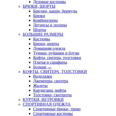
Деловые костюмы
БРЮКИ, ШОРТЫ
Бриджи, капри, бермуды
Брюки
Комбинезоны
Легинсы и лосины
Шорты
БОЛЬШИЕ РАЗМЕРЫ
Костюмы
Брюки, шорты
Домашняя одежда
Туники, рубашки и блузы
Кофты, свитера, толстовки
Платья и сарафаны
Больше
→
КОФТЫ, СВИТЕРА, ТОЛСТОВКИ
Водолазки
Джемперы, свитера
Жилеты
Кардиганы, кофты
Толстовки, свитшоты
КУРТКИ, ВЕТРОВКИ
СПОРТИВНАЯ ОДЕЖДА
Спортивные брюки, трико
Спортивные костюмы