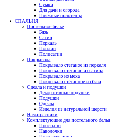
Сумки
Для дачи и огорода
Пляжные полотенца
СПАЛЬНЯ
Постельное белье
Бязь
Сатин
Перкаль
Поплин
Полисатин
Покрывала
Покрывало стеганое из перкаля
Покрывало стеганое из сатина
Покрывало из меха
Покрывало стёганное из бязи
Одеяла и подушки
Декоративные подушки
Подушки
Одеяла
Изделия из натуральной шерсти
Наматраcники
Комплектующие для постельного белья
Простыни
Наволочки
Пододеяльники