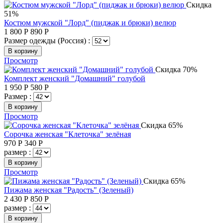
Скидка
51%
Костюм мужской "Лорд" (пиджак и брюки) велюр
1 800
Р
890
Р
Размер одежды (Россия) :
В корзину
Просмотр
Скидка 70%
Комплект женский "Домашний" голубой
1 950
Р
580
Р
Размер :
В корзину
Просмотр
Скидка 65%
Сорочка женская "Клеточка" зелёная
970
Р
340
Р
размер :
В корзину
Просмотр
Скидка 65%
Пижама женская "Радость" (Зеленый)
2 430
Р
850
Р
размер :
В корзину