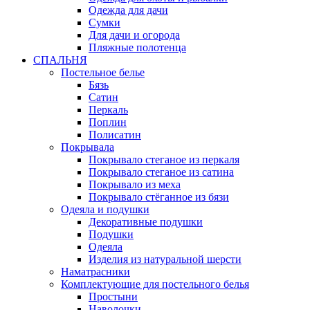
Одежда для дачи
Сумки
Для дачи и огорода
Пляжные полотенца
СПАЛЬНЯ
Постельное белье
Бязь
Сатин
Перкаль
Поплин
Полисатин
Покрывала
Покрывало стеганое из перкаля
Покрывало стеганое из сатина
Покрывало из меха
Покрывало стёганное из бязи
Одеяла и подушки
Декоративные подушки
Подушки
Одеяла
Изделия из натуральной шерсти
Наматраcники
Комплектующие для постельного белья
Простыни
Наволочки