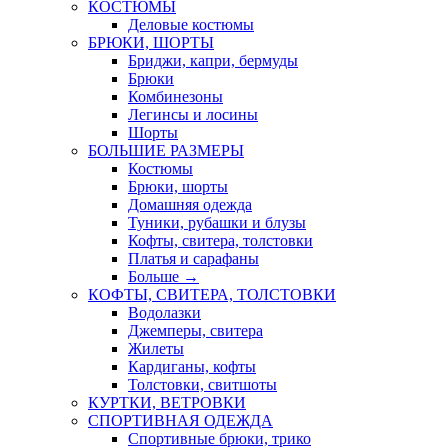
КОСТЮМЫ
Деловые костюмы
БРЮКИ, ШОРТЫ
Бриджи, капри, бермуды
Брюки
Комбинезоны
Легинсы и лосины
Шорты
БОЛЬШИЕ РАЗМЕРЫ
Костюмы
Брюки, шорты
Домашняя одежда
Туники, рубашки и блузы
Кофты, свитера, толстовки
Платья и сарафаны
Больше
→
КОФТЫ, СВИТЕРА, ТОЛСТОВКИ
Водолазки
Джемперы, свитера
Жилеты
Кардиганы, кофты
Толстовки, свитшоты
КУРТКИ, ВЕТРОВКИ
СПОРТИВНАЯ ОДЕЖДА
Спортивные брюки, трико