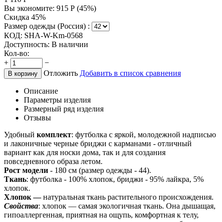
Вы экономите:
915
Р
(
45
%)
Скидка 45%
Размер одежды (Россия) :
КОД:
SHA-W-Km-0568
Доступность:
В наличии
Кол-во:
+
−
Отложить
Добавить в список сравнения
В корзину
Описание
Параметры изделия
Размерный ряд изделия
Отзывы
Удобный
комплект
: футболка с яркой, молодежной надписью
и лаконичные черные бриджи с карманами - отличный
вариант как для носки дома, так и для создания
повседневного образа летом.
Рост модели
- 180 см (размер одежды - 44).
Ткань
: футболка - 100% хлопок, бриджи - 95% лайкра, 5%
хлопок.
Хлопок —
натуральная ткань растительного происхождения.
Свойства
: хлопок — самая экологичная ткань. Она дышащая,
гипоаллергенная, приятная на ощупь, комфортная к телу,