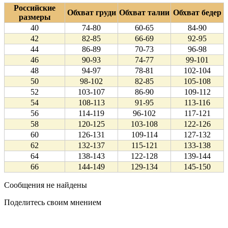
Российские
Обхват груди
Обхват талии
Обхват бедер
размеры
40
74-80
60-65
84-90
42
82-85
66-69
92-95
44
86-89
70-73
96-98
46
90-93
74-77
99-101
48
94-97
78-81
102-104
50
98-102
82-85
105-108
52
103-107
86-90
109-112
54
108-113
91-95
113-116
56
114-119
96-102
117-121
58
120-125
103-108
122-126
60
126-131
109-114
127-132
62
132-137
115-121
133-138
64
138-143
122-128
139-144
66
144-149
129-134
145-150
Сообщения не найдены
Поделитесь своим мнением