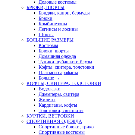
Деловые костюмы
БРЮКИ, ШОРТЫ
Бриджи, капри, бермуды
Брюки
Комбинезоны
Легинсы и лосины
Шорты
БОЛЬШИЕ РАЗМЕРЫ
Костюмы
Брюки, шорты
Домашняя одежда
Туники, рубашки и блузы
Кофты, свитера, толстовки
Платья и сарафаны
Больше
→
КОФТЫ, СВИТЕРА, ТОЛСТОВКИ
Водолазки
Джемперы, свитера
Жилеты
Кардиганы, кофты
Толстовки, свитшоты
КУРТКИ, ВЕТРОВКИ
СПОРТИВНАЯ ОДЕЖДА
Спортивные брюки, трико
Спортивные костюмы