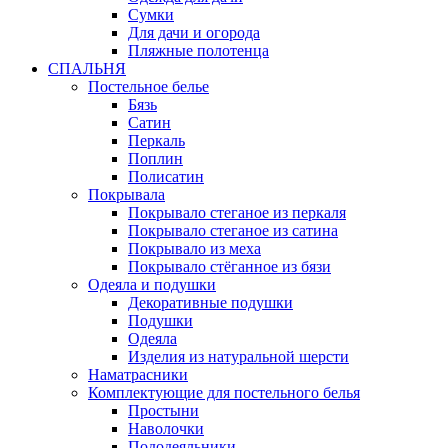
Сумки
Для дачи и огорода
Пляжные полотенца
СПАЛЬНЯ
Постельное белье
Бязь
Сатин
Перкаль
Поплин
Полисатин
Покрывала
Покрывало стеганое из перкаля
Покрывало стеганое из сатина
Покрывало из меха
Покрывало стёганное из бязи
Одеяла и подушки
Декоративные подушки
Подушки
Одеяла
Изделия из натуральной шерсти
Наматраcники
Комплектующие для постельного белья
Простыни
Наволочки
Пододеяльники