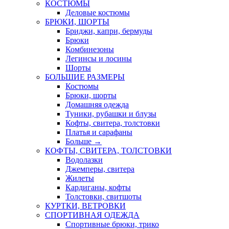
КОСТЮМЫ
Деловые костюмы
БРЮКИ, ШОРТЫ
Бриджи, капри, бермуды
Брюки
Комбинезоны
Легинсы и лосины
Шорты
БОЛЬШИЕ РАЗМЕРЫ
Костюмы
Брюки, шорты
Домашняя одежда
Туники, рубашки и блузы
Кофты, свитера, толстовки
Платья и сарафаны
Больше
→
КОФТЫ, СВИТЕРА, ТОЛСТОВКИ
Водолазки
Джемперы, свитера
Жилеты
Кардиганы, кофты
Толстовки, свитшоты
КУРТКИ, ВЕТРОВКИ
СПОРТИВНАЯ ОДЕЖДА
Спортивные брюки, трико