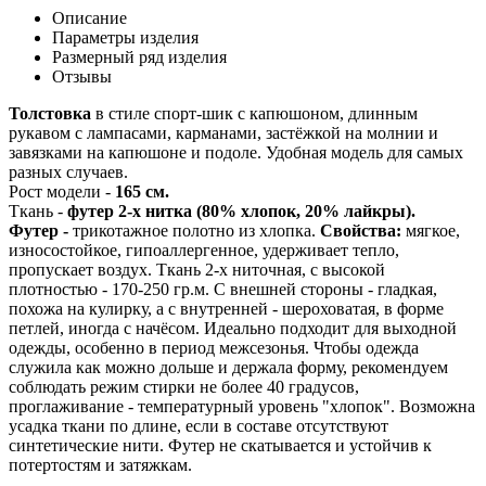
Описание
Параметры изделия
Размерный ряд изделия
Отзывы
Толстовка
в стиле спорт-шик с капюшоном, длинным
рукавом с лампасами, карманами, застёжкой на молнии и
завязками на капюшоне и подоле. Удобная модель для самых
разных случаев.
Рост модели -
165 см.
Ткань -
футер 2-х нитка (80% хлопок, 20% лайкры).
Футер -
трикотажное полотно из хлопка.
Свойства:
мягкое,
износостойкое, гипоаллергенное, удерживает тепло,
пропускает воздух. Ткань 2-х ниточная, с высокой
плотностью - 170-250 гр.м. С внешней стороны - гладкая,
похожа на кулирку, а с внутренней - шероховатая, в форме
петлей, иногда с начёсом. Идеально подходит для выходной
одежды, особенно в период межсезонья. Чтобы одежда
служила как можно дольше и держала форму, рекомендуем
соблюдать режим стирки не более 40 градусов,
проглаживание - температурный уровень "хлопок". Возможна
усадка ткани по длине, если в составе отсутствуют
синтетические нити. Футер не скатывается и устойчив к
потертостям и затяжкам.