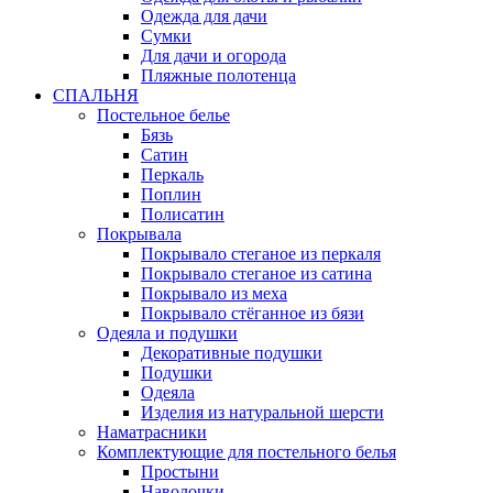
Одежда для дачи
Сумки
Для дачи и огорода
Пляжные полотенца
СПАЛЬНЯ
Постельное белье
Бязь
Сатин
Перкаль
Поплин
Полисатин
Покрывала
Покрывало стеганое из перкаля
Покрывало стеганое из сатина
Покрывало из меха
Покрывало стёганное из бязи
Одеяла и подушки
Декоративные подушки
Подушки
Одеяла
Изделия из натуральной шерсти
Наматраcники
Комплектующие для постельного белья
Простыни
Наволочки