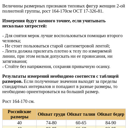
Величины размерных признаков типовых фигур женщин 2-ой
полнотной группы, рост 164-170см ОСТ 17-326-81.
Измерения будут намного точнее, если учитывать
несколько хитростей:
- Для снятия мерок лучше воспользоваться помощью второго
человека;
- Не стоит пользоваться старой сантиметровой лентой;
- Лента должна прилегать плотно к телу по измеряемой
линии, при этом нельзя допускать ни ее провисания, ни
затягивания;
- Стойте без напряжения, сохраняя привычную осанку.
Результаты измерений необходимо соотнести с таблицей
размеров.
Если полученные значения выходят за пределы
стандартных интервалов и попадают в разные размеры, то
необходимо ориентироваться на больший размер.
Рост 164-170 см.
Российские
Обхват груди
Обхват талии
Обхват бедер
размеры
40
74-80
60-65
84-90