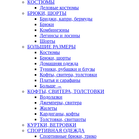
КОСТЮМЫ
Деловые костюмы
БРЮКИ, ШОРТЫ
Бриджи, капри, бермуды
Брюки
Комбинезоны
Легинсы и лосины
Шорты
БОЛЬШИЕ РАЗМЕРЫ
Костюмы
Брюки, шорты
Домашняя одежда
Туники, рубашки и блузы
Кофты, свитера, толстовки
Платья и сарафаны
Больше
→
КОФТЫ, СВИТЕРА, ТОЛСТОВКИ
Водолазки
Джемперы, свитера
Жилеты
Кардиганы, кофты
Толстовки, свитшоты
КУРТКИ, ВЕТРОВКИ
СПОРТИВНАЯ ОДЕЖДА
Спортивные брюки, трико