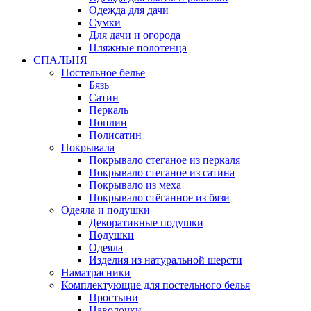
Одежда для дачи
Сумки
Для дачи и огорода
Пляжные полотенца
СПАЛЬНЯ
Постельное белье
Бязь
Сатин
Перкаль
Поплин
Полисатин
Покрывала
Покрывало стеганое из перкаля
Покрывало стеганое из сатина
Покрывало из меха
Покрывало стёганное из бязи
Одеяла и подушки
Декоративные подушки
Подушки
Одеяла
Изделия из натуральной шерсти
Наматраcники
Комплектующие для постельного белья
Простыни
Наволочки