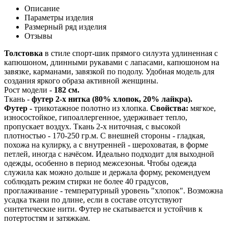
Описание
Параметры изделия
Размерный ряд изделия
Отзывы
Толстовка
в стиле спорт-шик прямого силуэта удлиненная с
капюшоном, длинными рукавами с лапасами, капюшоном на
завязке, карманами, завязкой по подолу. Удобная модель для
создания яркого образа активной женщины.
Рост модели -
182 см.
Ткань -
футер 2-х нитка (80% хлопок, 20% лайкра).
Футер -
трикотажное полотно из хлопка.
Свойства:
мягкое,
износостойкое, гипоаллергенное, удерживает тепло,
пропускает воздух. Ткань 2-х ниточная, с высокой
плотностью - 170-250 гр.м. С внешней стороны - гладкая,
похожа на кулирку, а с внутренней - шероховатая, в форме
петлей, иногда с начёсом. Идеально подходит для выходной
одежды, особенно в период межсезонья. Чтобы одежда
служила как можно дольше и держала форму, рекомендуем
соблюдать режим стирки не более 40 градусов,
проглаживание - температурный уровень "хлопок". Возможна
усадка ткани по длине, если в составе отсутствуют
синтетические нити. Футер не скатывается и устойчив к
потертостям и затяжкам.