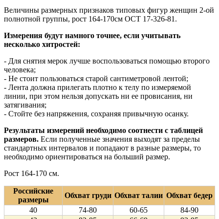
Величины размерных признаков типовых фигур женщин 2-ой
полнотной группы, рост 164-170см ОСТ 17-326-81.
Измерения будут намного точнее, если учитывать
несколько хитростей:
- Для снятия мерок лучше воспользоваться помощью второго
человека;
- Не стоит пользоваться старой сантиметровой лентой;
- Лента должна прилегать плотно к телу по измеряемой
линии, при этом нельзя допускать ни ее провисания, ни
затягивания;
- Стойте без напряжения, сохраняя привычную осанку.
Результаты измерений необходимо соотнести с таблицей
размеров.
Если полученные значения выходят за пределы
стандартных интервалов и попадают в разные размеры, то
необходимо ориентироваться на больший размер.
Рост 164-170 см.
Российские
Обхват груди
Обхват талии
Обхват бедер
размеры
40
74-80
60-65
84-90