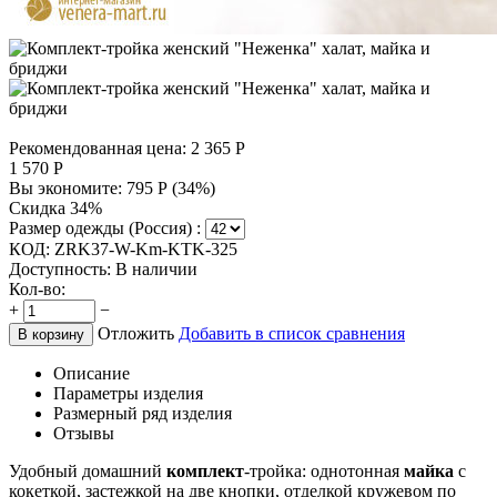
Рекомендованная цена:
2 365
Р
1 570
Р
Вы экономите:
795
Р
(
34
%)
Скидка 34%
Размер одежды (Россия) :
КОД:
ZRK37-W-Km-KTK-325
Доступность:
В наличии
Кол-во:
+
−
Отложить
Добавить в список сравнения
В корзину
Описание
Параметры изделия
Размерный ряд изделия
Отзывы
Удобный домашний
комплект
-тройка: однотонная
майка
с
кокеткой, застежкой на две кнопки, отделкой кружевом по