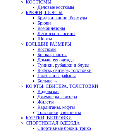
КОСТЮМЫ
Деловые костюмы
БРЮКИ, ШОРТЫ
Бриджи, капри, бермуды
Брюки
Комбинезоны
Легинсы и лосины
Шорты
БОЛЬШИЕ РАЗМЕРЫ
Костюмы
Брюки, шорты
Домашняя одежда
Туники, рубашки и блузы
Кофты, свитера, толстовки
Платья и сарафаны
Больше
→
КОФТЫ, СВИТЕРА, ТОЛСТОВКИ
Водолазки
Джемперы, свитера
Жилеты
Кардиганы, кофты
Толстовки, свитшоты
КУРТКИ, ВЕТРОВКИ
СПОРТИВНАЯ ОДЕЖДА
Спортивные брюки, трико