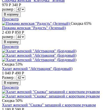
Сорочка женская "Клеточка" зелёная
970
Р
340
Р
размер :
В корзину
Просмотр
Скидка 65%
Пижама женская "Радость" (Зеленый)
2 430
Р
850
Р
размер :
В корзину
Просмотр
Скидка 53%
Халат женский "Абстракция" (Бордовый)
1 040
Р
490
Р
Размер :
В корзину
Просмотр
Скидка 50%
Халат женский "Сказка" запашной с коротким рукавом
1 180
Р
590
Р