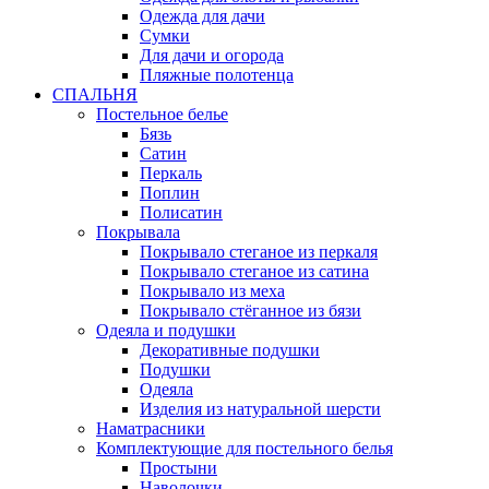
Одежда для дачи
Сумки
Для дачи и огорода
Пляжные полотенца
СПАЛЬНЯ
Постельное белье
Бязь
Сатин
Перкаль
Поплин
Полисатин
Покрывала
Покрывало стеганое из перкаля
Покрывало стеганое из сатина
Покрывало из меха
Покрывало стёганное из бязи
Одеяла и подушки
Декоративные подушки
Подушки
Одеяла
Изделия из натуральной шерсти
Наматраcники
Комплектующие для постельного белья
Простыни
Наволочки