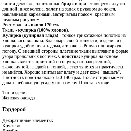
линии декольте, однотонные
бриджи
прилегающего силуэта
длиной ниже колена,
халат
на запах с рукавом до локтя,
накладными карманами, матерчатым поясом, красивым
нежным рисунком.
Рост модели -
около 170 см.
Ткань -
кулирка (100% хлопок).
Кулирка (кулирная гладь)
- тонкое трикотажное полотно из
хлопкового волокна. Благодаря своей тонкости, изделия из
кулирки удобно носить дома, а также в тёплую или жаркую
погоду. С внешней стороны плетение ткани выглядит в форме
узора продольных косичек.
Свойства:
кулирка на основе
хлопка является приятной на ощупь, гипоалергенной,
экологичной, гладкой и тонкой, легко тянется и практически
не мнётся. Хорошо впитывает влагу и даёт коже "дышать".
Плотность полотна около 120-140 гр.м. После стирки может
давать небольшую усадку по размеру. Проста в уходе.
Тип изделия:
Женская одежда
Гардероб
Декоративные элементы:
Кружево
Дизайн: