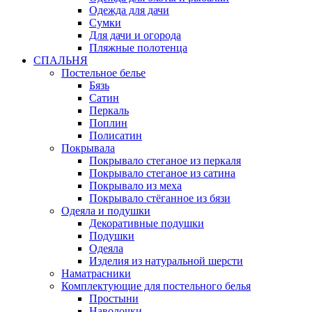
Одежда для дачи
Сумки
Для дачи и огорода
Пляжные полотенца
СПАЛЬНЯ
Постельное белье
Бязь
Сатин
Перкаль
Поплин
Полисатин
Покрывала
Покрывало стеганое из перкаля
Покрывало стеганое из сатина
Покрывало из меха
Покрывало стёганное из бязи
Одеяла и подушки
Декоративные подушки
Подушки
Одеяла
Изделия из натуральной шерсти
Наматраcники
Комплектующие для постельного белья
Простыни
Наволочки