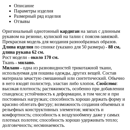
Описание
Параметры изделия
Размерный ряд изделия
Отзывы
Оригинальный однотонный
кардиган
на запах с длинным
рукавом на резинке, кулиской на талии с поясом-завязкой.
Прекрасная модель для моздания разнообразных образов.
Длина изделия
по спинке (указано для 50 размера) -
88 см,
длина рукава 62 см.
Рост модели -
около 170 см.
Ткань -
милано.
Милано -
одна из разновидностей трикотажной ткани,
используемая для пошива одежды, других вещей. Состав
материала зачастую смешанный или синтетический. Обычно
в него входят полиэстер, эластан либо хлопок.
Свойства
:
высокая плотность; растяжимость, особенно при добавлении
спандекса; устойчивость к деформации, в том числе и при
постоянных нагрузках; способность хорошо держать форму и
красиво облегать фигуру; возможность создания объемных и
рельефных конструктивных элементов; мягкость и
комфортность; способность к воздухообмену даже у самых
плотных полотен; способность хорошо удерживать тепло;
долговечность; несминаемость.