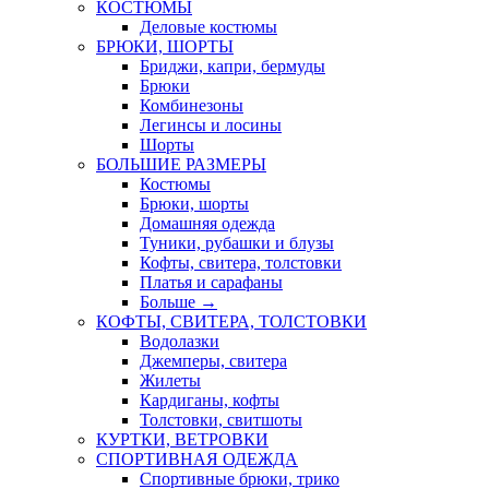
КОСТЮМЫ
Деловые костюмы
БРЮКИ, ШОРТЫ
Бриджи, капри, бермуды
Брюки
Комбинезоны
Легинсы и лосины
Шорты
БОЛЬШИЕ РАЗМЕРЫ
Костюмы
Брюки, шорты
Домашняя одежда
Туники, рубашки и блузы
Кофты, свитера, толстовки
Платья и сарафаны
Больше
→
КОФТЫ, СВИТЕРА, ТОЛСТОВКИ
Водолазки
Джемперы, свитера
Жилеты
Кардиганы, кофты
Толстовки, свитшоты
КУРТКИ, ВЕТРОВКИ
СПОРТИВНАЯ ОДЕЖДА
Спортивные брюки, трико