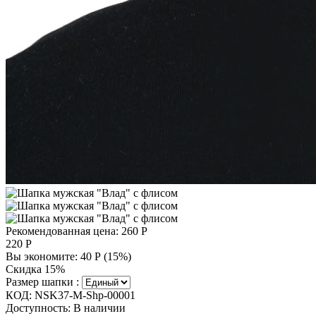
Рекомендованная цена:
260
Р
220
Р
Вы экономите:
40
Р
(
15
%)
Скидка 15%
Размер шапки :
КОД:
NSK37-M-Shp-00001
Доступность:
В наличии