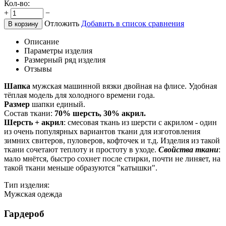
Кол-во:
+
−
Отложить
Добавить в список сравнения
В корзину
Описание
Параметры изделия
Размерный ряд изделия
Отзывы
Шапка
мужская машинной вязки двойная на флисе. Удобная
тёплая модель для холодного времени года.
Размер
шапки единый.
Состав ткани:
70% шерсть, 30% акрил.
Шерсть + акрил
: смесовая ткань из шерсти с акрилом - один
из очень популярных вариантов ткани для изготовления
зимних свитеров, пуловеров, кофточек и т.д. Изделия из такой
ткани сочетают теплоту и простоту в уходе.
Свойства ткани
:
мало мнётся, быстро сохнет после стирки, почти не линяет, на
такой ткани меньше образуются "катышки".
Тип изделия:
Мужская одежда
Гардероб