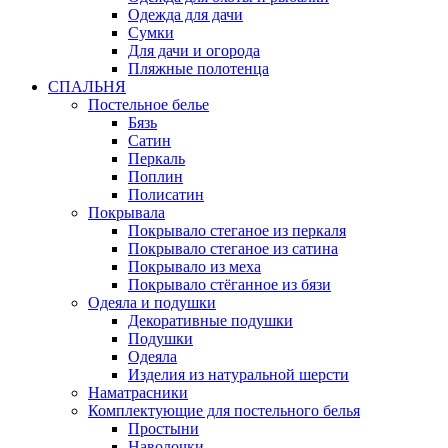
Одежда для дачи
Сумки
Для дачи и огорода
Пляжные полотенца
СПАЛЬНЯ
Постельное белье
Бязь
Сатин
Перкаль
Поплин
Полисатин
Покрывала
Покрывало стеганое из перкаля
Покрывало стеганое из сатина
Покрывало из меха
Покрывало стёганное из бязи
Одеяла и подушки
Декоративные подушки
Подушки
Одеяла
Изделия из натуральной шерсти
Наматраcники
Комплектующие для постельного белья
Простыни
Наволочки