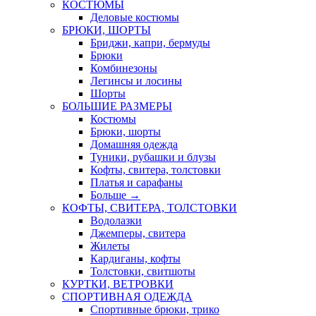
КОСТЮМЫ
Деловые костюмы
БРЮКИ, ШОРТЫ
Бриджи, капри, бермуды
Брюки
Комбинезоны
Легинсы и лосины
Шорты
БОЛЬШИЕ РАЗМЕРЫ
Костюмы
Брюки, шорты
Домашняя одежда
Туники, рубашки и блузы
Кофты, свитера, толстовки
Платья и сарафаны
Больше
→
КОФТЫ, СВИТЕРА, ТОЛСТОВКИ
Водолазки
Джемперы, свитера
Жилеты
Кардиганы, кофты
Толстовки, свитшоты
КУРТКИ, ВЕТРОВКИ
СПОРТИВНАЯ ОДЕЖДА
Спортивные брюки, трико