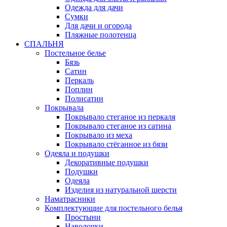
Одежда для дачи
Сумки
Для дачи и огорода
Пляжные полотенца
СПАЛЬНЯ
Постельное белье
Бязь
Сатин
Перкаль
Поплин
Полисатин
Покрывала
Покрывало стеганое из перкаля
Покрывало стеганое из сатина
Покрывало из меха
Покрывало стёганное из бязи
Одеяла и подушки
Декоративные подушки
Подушки
Одеяла
Изделия из натуральной шерсти
Наматраcники
Комплектующие для постельного белья
Простыни
Наволочки