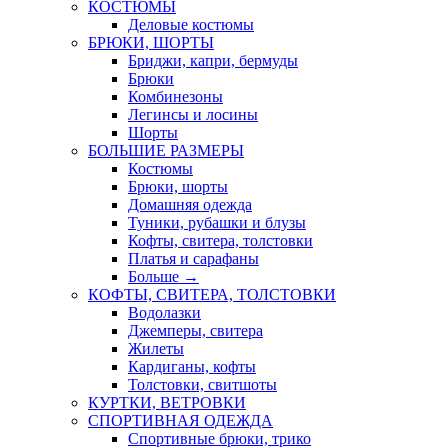
КОСТЮМЫ
Деловые костюмы
БРЮКИ, ШОРТЫ
Бриджи, капри, бермуды
Брюки
Комбинезоны
Легинсы и лосины
Шорты
БОЛЬШИЕ РАЗМЕРЫ
Костюмы
Брюки, шорты
Домашняя одежда
Туники, рубашки и блузы
Кофты, свитера, толстовки
Платья и сарафаны
Больше
→
КОФТЫ, СВИТЕРА, ТОЛСТОВКИ
Водолазки
Джемперы, свитера
Жилеты
Кардиганы, кофты
Толстовки, свитшоты
КУРТКИ, ВЕТРОВКИ
СПОРТИВНАЯ ОДЕЖДА
Спортивные брюки, трико