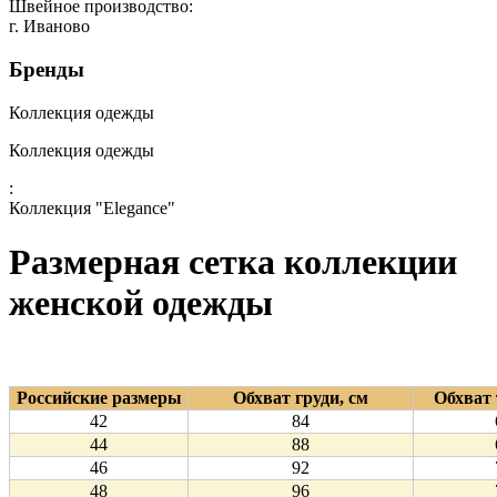
Швейное производство:
г. Иваново
Бренды
Коллекция одежды
Коллекция одежды
:
Коллекция "Elegance"
Размерная сетка коллекции
женской одежды
Российские размеры
Обхват груди, см
Обхват 
42
84
44
88
46
92
48
96