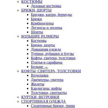
КОСТЮМЫ
Деловые костюмы
БРЮКИ, ШОРТЫ
Бриджи, капри, бермуды
Брюки
Комбинезоны
Легинсы и лосины
Шорты
БОЛЬШИЕ РАЗМЕРЫ
Костюмы
Брюки, шорты
Домашняя одежда
Туники, рубашки и блузы
Кофты, свитера, толстовки
Платья и сарафаны
Больше
→
КОФТЫ, СВИТЕРА, ТОЛСТОВКИ
Водолазки
Джемперы, свитера
Жилеты
Кардиганы, кофты
Толстовки, свитшоты
КУРТКИ, ВЕТРОВКИ
СПОРТИВНАЯ ОДЕЖДА
Спортивные брюки, трико