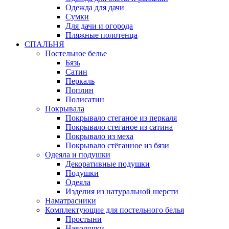
Одежда для дачи
Сумки
Для дачи и огорода
Пляжные полотенца
СПАЛЬНЯ
Постельное белье
Бязь
Сатин
Перкаль
Поплин
Полисатин
Покрывала
Покрывало стеганое из перкаля
Покрывало стеганое из сатина
Покрывало из меха
Покрывало стёганное из бязи
Одеяла и подушки
Декоративные подушки
Подушки
Одеяла
Изделия из натуральной шерсти
Наматраcники
Комплектующие для постельного белья
Простыни
Наволочки