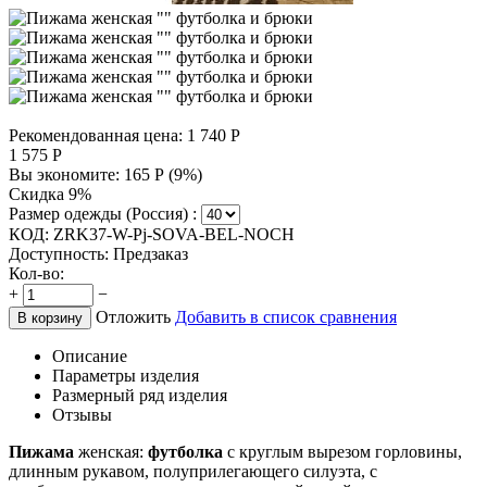
Рекомендованная цена:
1 740
Р
1 575
Р
Вы экономите:
165
Р
(
9
%)
Скидка 9%
Размер одежды (Россия) :
КОД:
ZRK37-W-Pj-SOVA-BEL-NOCH
Доступность:
Предзаказ
Кол-во:
+
−
Отложить
Добавить в список сравнения
В корзину
Описание
Параметры изделия
Размерный ряд изделия
Отзывы
Пижама
женская:
футболка
с круглым вырезом горловины,
длинным рукавом, полуприлегающего силуэта, с