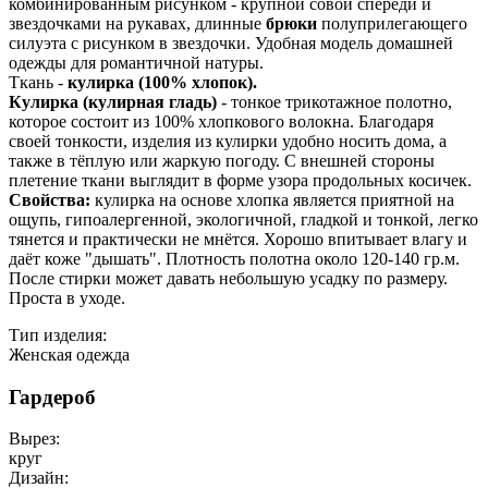
комбинированным рисунком - крупной совой спереди и
звездочками на рукавах, длинные
брюки
полуприлегающего
силуэта с рисунком в звездочки. Удобная модель домашней
одежды для романтичной натуры.
Ткань -
кулирка (100% хлопок).
Кулирка (кулирная гладь)
- тонкое трикотажное полотно,
которое состоит из 100% хлопкового волокна. Благодаря
своей тонкости, изделия из кулирки удобно носить дома, а
также в тёплую или жаркую погоду. С внешней стороны
плетение ткани выглядит в форме узора продольных косичек.
Свойства:
кулирка на основе хлопка является приятной на
ощупь, гипоалергенной, экологичной, гладкой и тонкой, легко
тянется и практически не мнётся. Хорошо впитывает влагу и
даёт коже "дышать". Плотность полотна около 120-140 гр.м.
После стирки может давать небольшую усадку по размеру.
Проста в уходе.
Тип изделия:
Женская одежда
Гардероб
Вырез:
круг
Дизайн: