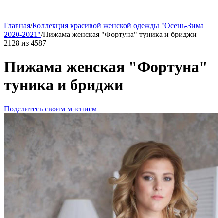
Главная
/
Коллекция красивой женской одежды "Осень-Зима
2020-2021"
/
Пижама женская "Фортуна" туника и бриджи
2128
из
4587
Пижама женская "Фортуна"
туника и бриджи
Поделитесь своим мнением