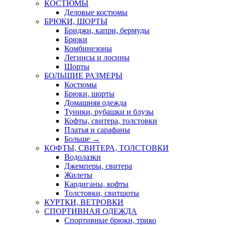
КОСТЮМЫ
Деловые костюмы
БРЮКИ, ШОРТЫ
Бриджи, капри, бермуды
Брюки
Комбинезоны
Легинсы и лосины
Шорты
БОЛЬШИЕ РАЗМЕРЫ
Костюмы
Брюки, шорты
Домашняя одежда
Туники, рубашки и блузы
Кофты, свитера, толстовки
Платья и сарафаны
Больше
→
КОФТЫ, СВИТЕРА, ТОЛСТОВКИ
Водолазки
Джемперы, свитера
Жилеты
Кардиганы, кофты
Толстовки, свитшоты
КУРТКИ, ВЕТРОВКИ
СПОРТИВНАЯ ОДЕЖДА
Спортивные брюки, трико