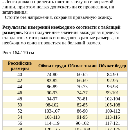
- Лента должна прилегать плотно к телу по измеряемой
линии, при этом нельзя допускать ни ее провисания, ни
затягивания;
- Стойте без напряжения, сохраняя привычную осанку.
Результаты измерений необходимо соотнести с таблицей
размеров.
Если полученные значения выходят за пределы
стандартных интервалов и попадают в разные размеры, то
необходимо ориентироваться на больший размер.
Рост 164-170 см.
Российские
Обхват груди
Обхват талии
Обхват бедер
размеры
40
74-80
60-65
84-90
42
82-85
66-69
92-95
44
86-89
70-73
96-98
46
90-93
74-77
99-101
48
94-97
78-81
102-104
50
98-102
82-85
105-108
52
103-107
86-90
109-112
54
108-113
91-95
113-116
56
114-119
96-102
117-121
58
120-125
103-108
122-126