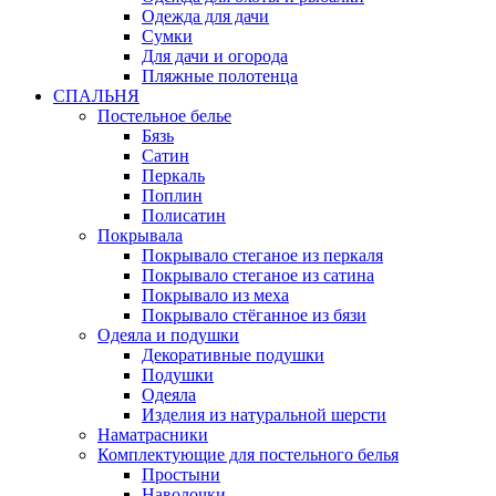
Одежда для дачи
Сумки
Для дачи и огорода
Пляжные полотенца
СПАЛЬНЯ
Постельное белье
Бязь
Сатин
Перкаль
Поплин
Полисатин
Покрывала
Покрывало стеганое из перкаля
Покрывало стеганое из сатина
Покрывало из меха
Покрывало стёганное из бязи
Одеяла и подушки
Декоративные подушки
Подушки
Одеяла
Изделия из натуральной шерсти
Наматраcники
Комплектующие для постельного белья
Простыни
Наволочки