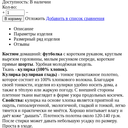
Доступность:
В наличии
Кол-во:
+
−
Отложить
Добавить в список сравнения
В корзину
Описание
Параметры изделия
Размерный ряд изделия
Отзывы
Костюм
домашний:
футболка
с коротким рукавом, круглым
вырезом горловины, милым рисунком спереди, короткие
прямые
шорты
. Удобная молодёжная модель.
Ткань -
кулирка (100% хлопок).
Кулирка (кулирная гладь)
- тонкое трикотажное полотно,
которое состоит из 100% хлопкового волокна. Благодаря
своей тонкости, изделия из кулирки удобно носить дома, а
также в тёплую или жаркую погоду. С внешней стороны
плетение ткани выглядит в форме узора продольных косичек.
Свойства:
кулирка на основе хлопка является приятной на
ощупь, гипоалергенной, экологичной, гладкой и тонкой, легко
тянется и практически не мнётся. Хорошо впитывает влагу и
даёт коже "дышать". Плотность полотна около 120-140 гр.м.
После стирки может давать небольшую усадку по размеру.
Проста в уходе.