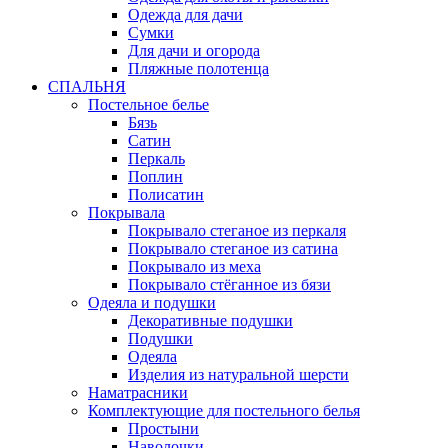
Одежда для дачи
Сумки
Для дачи и огорода
Пляжные полотенца
СПАЛЬНЯ
Постельное белье
Бязь
Сатин
Перкаль
Поплин
Полисатин
Покрывала
Покрывало стеганое из перкаля
Покрывало стеганое из сатина
Покрывало из меха
Покрывало стёганное из бязи
Одеяла и подушки
Декоративные подушки
Подушки
Одеяла
Изделия из натуральной шерсти
Наматраcники
Комплектующие для постельного белья
Простыни
Наволочки