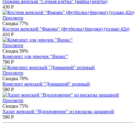
Пижама женская "Сочная клетка" (майка+шорты)
430
Р
Просмотр
Скидка 77%
Костюм женский "Фьюжн" (футболка+бриджи) (только 42р)
410
Р
Просмотр
Скидка 50%
Комплект для девочек "Винкс"
780
Р
Просмотр
Скидка 70%
Комплект женский "Домашний" розовый
580
Р
Просмотр
Скидка 75%
Халат женский "Вдохновение" из вискозы запашной
590
Р