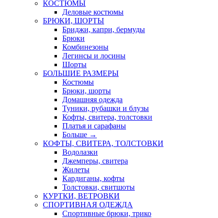
КОСТЮМЫ
Деловые костюмы
БРЮКИ, ШОРТЫ
Бриджи, капри, бермуды
Брюки
Комбинезоны
Легинсы и лосины
Шорты
БОЛЬШИЕ РАЗМЕРЫ
Костюмы
Брюки, шорты
Домашняя одежда
Туники, рубашки и блузы
Кофты, свитера, толстовки
Платья и сарафаны
Больше
→
КОФТЫ, СВИТЕРА, ТОЛСТОВКИ
Водолазки
Джемперы, свитера
Жилеты
Кардиганы, кофты
Толстовки, свитшоты
КУРТКИ, ВЕТРОВКИ
СПОРТИВНАЯ ОДЕЖДА
Спортивные брюки, трико