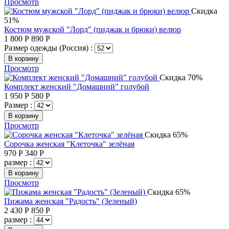
Просмотр
Скидка
51%
Костюм мужской "Лорд" (пиджак и брюки) велюр
1 800
Р
890
Р
Размер одежды (Россия) :
В корзину
Просмотр
Скидка 70%
Комплект женский "Домашний" голубой
1 950
Р
580
Р
Размер :
В корзину
Просмотр
Скидка 65%
Сорочка женская "Клеточка" зелёная
970
Р
340
Р
размер :
В корзину
Просмотр
Скидка 65%
Пижама женская "Радость" (Зеленый)
2 430
Р
850
Р
размер :