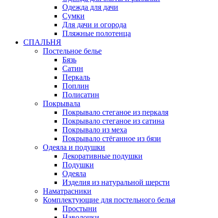
Одежда для дачи
Сумки
Для дачи и огорода
Пляжные полотенца
СПАЛЬНЯ
Постельное белье
Бязь
Сатин
Перкаль
Поплин
Полисатин
Покрывала
Покрывало стеганое из перкаля
Покрывало стеганое из сатина
Покрывало из меха
Покрывало стёганное из бязи
Одеяла и подушки
Декоративные подушки
Подушки
Одеяла
Изделия из натуральной шерсти
Наматраcники
Комплектующие для постельного белья
Простыни
Наволочки