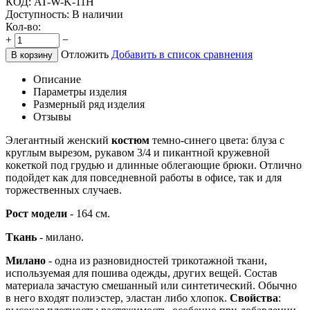
КОД:
AT-W-K-11H
Доступность:
В наличии
Кол-во:
+
−
Отложить
Добавить в список сравнения
В корзину
Описание
Параметры изделия
Размерный ряд изделия
Отзывы
Элегантный женский
костюм
темно-синего цвета: блуза с
круглым вырезом, рукавом 3/4 и пикантной кружевной
кокеткой под грудью и длинные облегающие брюки. Отлично
подойдет как для повседневной работы в офисе, так и для
торжественных случаев.
Рост модели
- 164 см.
Ткань
- милано.
Милано
- одна из разновидностей трикотажной ткани,
используемая для пошива одежды, других вещей. Состав
материала зачастую смешанный или синтетический. Обычно
в него входят полиэстер, эластан либо хлопок.
Свойства
: