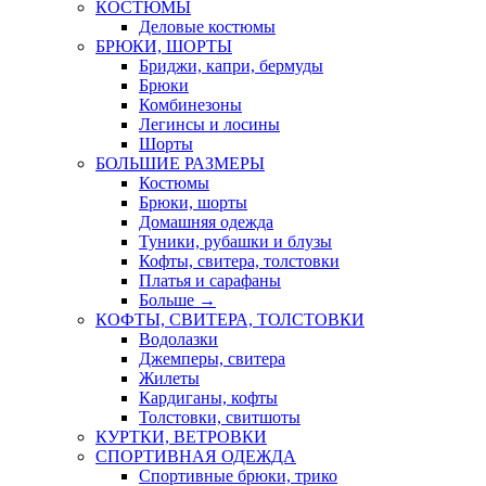
КОСТЮМЫ
Деловые костюмы
БРЮКИ, ШОРТЫ
Бриджи, капри, бермуды
Брюки
Комбинезоны
Легинсы и лосины
Шорты
БОЛЬШИЕ РАЗМЕРЫ
Костюмы
Брюки, шорты
Домашняя одежда
Туники, рубашки и блузы
Кофты, свитера, толстовки
Платья и сарафаны
Больше
→
КОФТЫ, СВИТЕРА, ТОЛСТОВКИ
Водолазки
Джемперы, свитера
Жилеты
Кардиганы, кофты
Толстовки, свитшоты
КУРТКИ, ВЕТРОВКИ
СПОРТИВНАЯ ОДЕЖДА
Спортивные брюки, трико