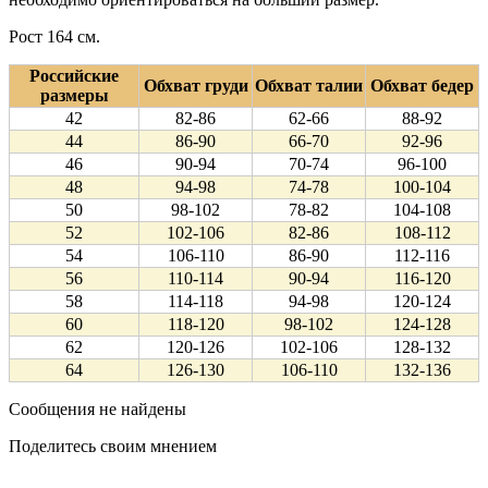
Рост 164 см.
Российские
Обхват груди
Обхват талии
Обхват бедер
размеры
42
82-86
62-66
88-92
44
86-90
66-70
92-96
46
90-94
70-74
96-100
48
94-98
74-78
100-104
50
98-102
78-82
104-108
52
102-106
82-86
108-112
54
106-110
86-90
112-116
56
110-114
90-94
116-120
58
114-118
94-98
120-124
60
118-120
98-102
124-128
62
120-126
102-106
128-132
64
126-130
106-110
132-136
Сообщения не найдены
Поделитесь своим мнением