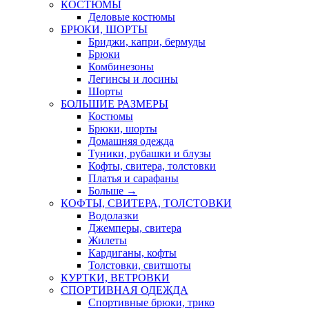
КОСТЮМЫ
Деловые костюмы
БРЮКИ, ШОРТЫ
Бриджи, капри, бермуды
Брюки
Комбинезоны
Легинсы и лосины
Шорты
БОЛЬШИЕ РАЗМЕРЫ
Костюмы
Брюки, шорты
Домашняя одежда
Туники, рубашки и блузы
Кофты, свитера, толстовки
Платья и сарафаны
Больше
→
КОФТЫ, СВИТЕРА, ТОЛСТОВКИ
Водолазки
Джемперы, свитера
Жилеты
Кардиганы, кофты
Толстовки, свитшоты
КУРТКИ, ВЕТРОВКИ
СПОРТИВНАЯ ОДЕЖДА
Спортивные брюки, трико