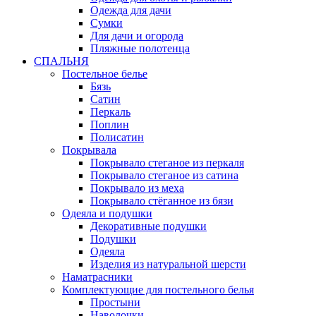
Одежда для дачи
Сумки
Для дачи и огорода
Пляжные полотенца
СПАЛЬНЯ
Постельное белье
Бязь
Сатин
Перкаль
Поплин
Полисатин
Покрывала
Покрывало стеганое из перкаля
Покрывало стеганое из сатина
Покрывало из меха
Покрывало стёганное из бязи
Одеяла и подушки
Декоративные подушки
Подушки
Одеяла
Изделия из натуральной шерсти
Наматраcники
Комплектующие для постельного белья
Простыни
Наволочки