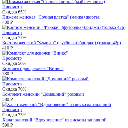
Просмотр
Скидка 65%
Пижама женская "Сочная клетка" (майка+шорты)
430
Р
Просмотр
Скидка 77%
Костюм женский "Фьюжн" (футболка+бриджи) (только 42р)
410
Р
Просмотр
Скидка 50%
Комплект для девочек "Винкс"
780
Р
Просмотр
Скидка 70%
Комплект женский "Домашний" розовый
580
Р
Просмотр
Скидка 75%
Халат женский "Вдохновение" из вискозы запашной
590
Р