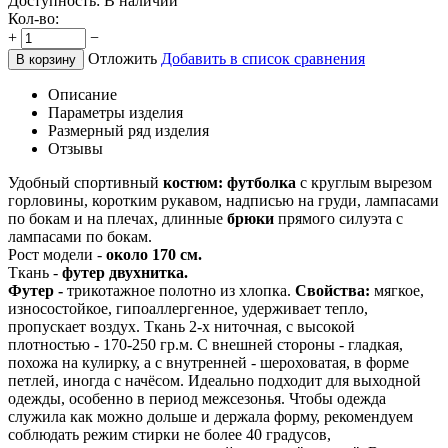
Доступность:
В наличии
Кол-во:
+
−
Отложить
Добавить в список сравнения
В корзину
Описание
Параметры изделия
Размерный ряд изделия
Отзывы
Удобный спортивный
костюм: футболка
с круглым вырезом
горловины, коротким рукавом, надписью на груди, лампасами
по бокам и на плечах, длинные
брюки
прямого силуэта с
лампасами по бокам.
Рост модели -
около 170 см.
Ткань -
футер двухнитка.
Футер -
трикотажное полотно из хлопка.
Свойства:
мягкое,
износостойкое, гипоаллергенное, удерживает тепло,
пропускает воздух. Ткань 2-х ниточная, с высокой
плотностью - 170-250 гр.м. С внешней стороны - гладкая,
похожа на кулирку, а с внутренней - шероховатая, в форме
петлей, иногда с начёсом. Идеально подходит для выходной
одежды, особенно в период межсезонья. Чтобы одежда
служила как можно дольше и держала форму, рекомендуем
соблюдать режим стирки не более 40 градусов,