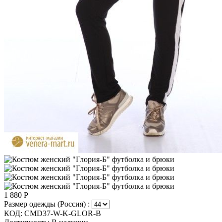
1 880
Р
Размер одежды (Россия) :
КОД:
CMD37-W-K-GLOR-B