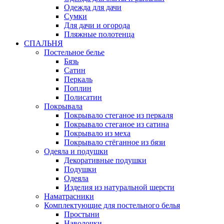
Одежда для дачи
Сумки
Для дачи и огорода
Пляжные полотенца
СПАЛЬНЯ
Постельное белье
Бязь
Сатин
Перкаль
Поплин
Полисатин
Покрывала
Покрывало стеганое из перкаля
Покрывало стеганое из сатина
Покрывало из меха
Покрывало стёганное из бязи
Одеяла и подушки
Декоративные подушки
Подушки
Одеяла
Изделия из натуральной шерсти
Наматраcники
Комплектующие для постельного белья
Простыни
Наволочки