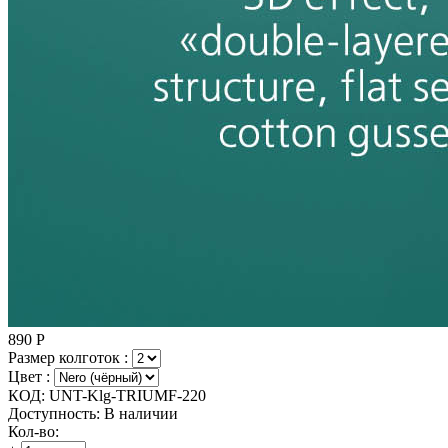
890
Р
Размер колготок :
Цвет :
КОД:
UNT-Klg-TRIUMF-220
Доступность:
В наличии
Кол-во: