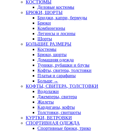
КОСТЮМЫ
Деловые костюмы
БРЮКИ, ШОРТЫ
Бриджи, капри, бермуды
Брюки
Комбинезоны
Легинсы и лосины
Шорты
БОЛЬШИЕ РАЗМЕРЫ
Костюмы
Брюки, шорты
Домашняя одежда
Туники, рубашки и блузы
Кофты, свитера, толстовки
Платья и сарафаны
Больше
→
КОФТЫ, СВИТЕРА, ТОЛСТОВКИ
Водолазки
Джемперы, свитера
Жилеты
Кардиганы, кофты
Толстовки, свитшоты
КУРТКИ, ВЕТРОВКИ
СПОРТИВНАЯ ОДЕЖДА
Спортивные брюки, трико