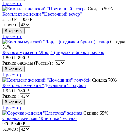
Просмотр
Скидка 50%
Комплект женский "Цветочный вечер"
2 130
Р
1 060
Р
размер :
В корзину
Просмотр
Скидка
51%
Костюм мужской "Лорд" (пиджак и брюки) велюр
1 800
Р
890
Р
Размер одежды (Россия) :
В корзину
Просмотр
Скидка 70%
Комплект женский "Домашний" голубой
1 950
Р
580
Р
Размер :
В корзину
Просмотр
Скидка 65%
Сорочка женская "Клеточка" зелёная
970
Р
340
Р
размер :