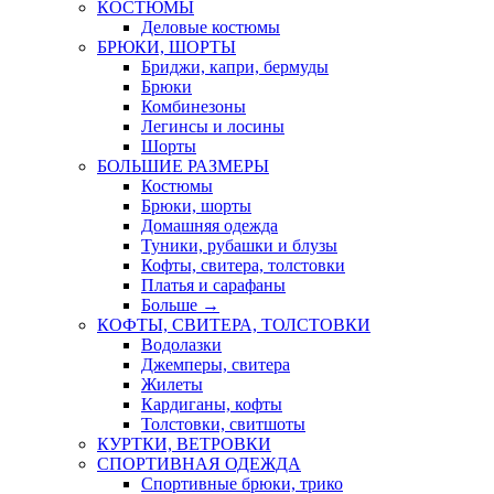
КОСТЮМЫ
Деловые костюмы
БРЮКИ, ШОРТЫ
Бриджи, капри, бермуды
Брюки
Комбинезоны
Легинсы и лосины
Шорты
БОЛЬШИЕ РАЗМЕРЫ
Костюмы
Брюки, шорты
Домашняя одежда
Туники, рубашки и блузы
Кофты, свитера, толстовки
Платья и сарафаны
Больше
→
КОФТЫ, СВИТЕРА, ТОЛСТОВКИ
Водолазки
Джемперы, свитера
Жилеты
Кардиганы, кофты
Толстовки, свитшоты
КУРТКИ, ВЕТРОВКИ
СПОРТИВНАЯ ОДЕЖДА
Спортивные брюки, трико