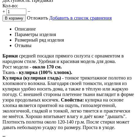
Доступность:
Предзаказ
Кол-во:
+
−
Отложить
Добавить в список сравнения
В корзину
Описание
Параметры изделия
Размерный ряд изделия
Отзывы
Брюки
средней посадки прямого силуэта с орнаментом в
народном стиле. Удобная и красивая модель для дома.
Рост модели -
около 170 см.
Ткань -
кулирка (100% хлопок).
Кулирка (кулирная гладь)
- тонкое трикотажное полотно из
хлопкового волокна. Благодаря своей тонкости, изделия из
кулирки удобно носить дома, а также в тёплую или жаркую
погоду. С внешней стороны плетение ткани выглядит в форме
узора продольных косичек.
Свойства:
кулирка на основе
хлопка является приятной на ощупь, гипоалергенной,
экологичной, гладкой и тонкой, легко тянется и практически
не мнётся. Хорошо впитывает влагу и даёт коже "дышать".
Плотность полотна около 120-140 гр.м. После стирки может
давать небольшую усадку по размеру. Проста в уходе.