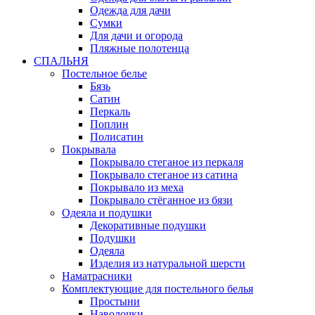
Одежда для дачи
Сумки
Для дачи и огорода
Пляжные полотенца
СПАЛЬНЯ
Постельное белье
Бязь
Сатин
Перкаль
Поплин
Полисатин
Покрывала
Покрывало стеганое из перкаля
Покрывало стеганое из сатина
Покрывало из меха
Покрывало стёганное из бязи
Одеяла и подушки
Декоративные подушки
Подушки
Одеяла
Изделия из натуральной шерсти
Наматраcники
Комплектующие для постельного белья
Простыни
Наволочки