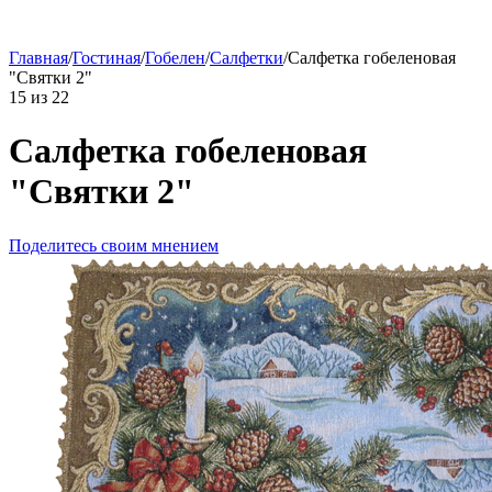
Главная
/
Гостиная
/
Гобелен
/
Салфетки
/
Салфетка гобеленовая
"Святки 2"
15
из
22
Салфетка гобеленовая
"Святки 2"
Поделитесь своим мнением