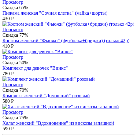
Просмотр
Скидка 65%
Пижама женская "Сочная клетка" (майка+шорты)
430
Р
Просмотр
Скидка 77%
Костюм женский "Фьюжн" (футболка+бриджи) (только 42р)
410
Р
Просмотр
Скидка 50%
Комплект для девочек "Винкс"
780
Р
Просмотр
Скидка 70%
Комплект женский "Домашний" розовый
580
Р
Просмотр
Скидка 75%
Халат женский "Вдохновение" из вискозы запашной
590
Р