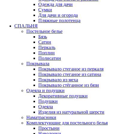
Одежда для дачи
Сумки
Для дачи и огорода
Пляжные полотенца
СПАЛЬНЯ
Постельное белье
Бязь
Сатин
Перкаль
Поплин
Полисатин
Покрывала
Покрывало стеганое из перкаля
Покрывало стеганое из сатина
Покрывало из меха
Покрывало стёганное из бязи
Одеяла и подушки
Декоративные подушки
Подушки
Одеяла
Изделия из натуральной шерсти
Наматраcники
Комплектующие для постельного белья
Простыни
Наволочки