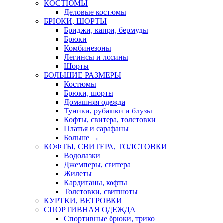
КОСТЮМЫ
Деловые костюмы
БРЮКИ, ШОРТЫ
Бриджи, капри, бермуды
Брюки
Комбинезоны
Легинсы и лосины
Шорты
БОЛЬШИЕ РАЗМЕРЫ
Костюмы
Брюки, шорты
Домашняя одежда
Туники, рубашки и блузы
Кофты, свитера, толстовки
Платья и сарафаны
Больше
→
КОФТЫ, СВИТЕРА, ТОЛСТОВКИ
Водолазки
Джемперы, свитера
Жилеты
Кардиганы, кофты
Толстовки, свитшоты
КУРТКИ, ВЕТРОВКИ
СПОРТИВНАЯ ОДЕЖДА
Спортивные брюки, трико