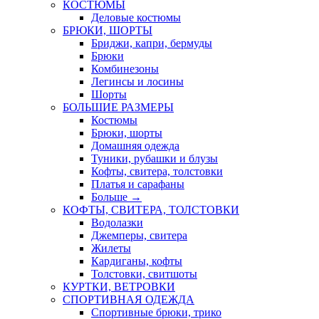
КОСТЮМЫ
Деловые костюмы
БРЮКИ, ШОРТЫ
Бриджи, капри, бермуды
Брюки
Комбинезоны
Легинсы и лосины
Шорты
БОЛЬШИЕ РАЗМЕРЫ
Костюмы
Брюки, шорты
Домашняя одежда
Туники, рубашки и блузы
Кофты, свитера, толстовки
Платья и сарафаны
Больше
→
КОФТЫ, СВИТЕРА, ТОЛСТОВКИ
Водолазки
Джемперы, свитера
Жилеты
Кардиганы, кофты
Толстовки, свитшоты
КУРТКИ, ВЕТРОВКИ
СПОРТИВНАЯ ОДЕЖДА
Спортивные брюки, трико