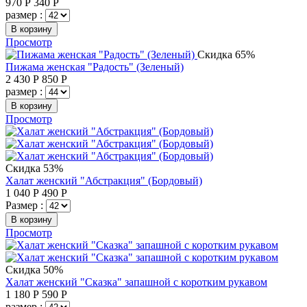
970
Р
340
Р
размер :
В корзину
Просмотр
Скидка 65%
Пижама женская "Радость" (Зеленый)
2 430
Р
850
Р
размер :
В корзину
Просмотр
Скидка 53%
Халат женский "Абстракция" (Бордовый)
1 040
Р
490
Р
Размер :
В корзину
Просмотр
Скидка 50%
Халат женский "Сказка" запашной с коротким рукавом
1 180
Р
590
Р
размер :