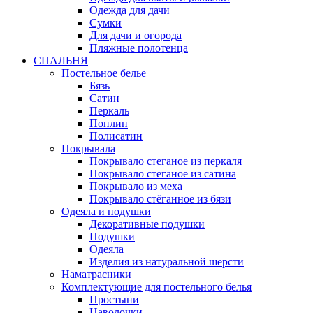
Одежда для дачи
Сумки
Для дачи и огорода
Пляжные полотенца
СПАЛЬНЯ
Постельное белье
Бязь
Сатин
Перкаль
Поплин
Полисатин
Покрывала
Покрывало стеганое из перкаля
Покрывало стеганое из сатина
Покрывало из меха
Покрывало стёганное из бязи
Одеяла и подушки
Декоративные подушки
Подушки
Одеяла
Изделия из натуральной шерсти
Наматраcники
Комплектующие для постельного белья
Простыни
Наволочки