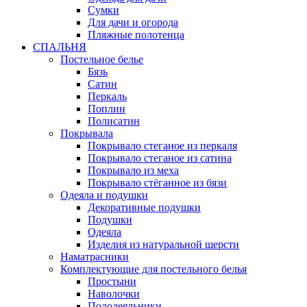
Сумки
Для дачи и огорода
Пляжные полотенца
СПАЛЬНЯ
Постельное белье
Бязь
Сатин
Перкаль
Поплин
Полисатин
Покрывала
Покрывало стеганое из перкаля
Покрывало стеганое из сатина
Покрывало из меха
Покрывало стёганное из бязи
Одеяла и подушки
Декоративные подушки
Подушки
Одеяла
Изделия из натуральной шерсти
Наматраcники
Комплектующие для постельного белья
Простыни
Наволочки
Пододеяльники