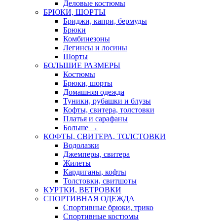
Деловые костюмы
БРЮКИ, ШОРТЫ
Бриджи, капри, бермуды
Брюки
Комбинезоны
Легинсы и лосины
Шорты
БОЛЬШИЕ РАЗМЕРЫ
Костюмы
Брюки, шорты
Домашняя одежда
Туники, рубашки и блузы
Кофты, свитера, толстовки
Платья и сарафаны
Больше
→
КОФТЫ, СВИТЕРА, ТОЛСТОВКИ
Водолазки
Джемперы, свитера
Жилеты
Кардиганы, кофты
Толстовки, свитшоты
КУРТКИ, ВЕТРОВКИ
СПОРТИВНАЯ ОДЕЖДА
Спортивные брюки, трико
Спортивные костюмы