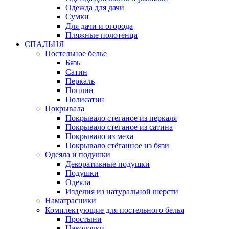
Одежда для дачи
Сумки
Для дачи и огорода
Пляжные полотенца
СПАЛЬНЯ
Постельное белье
Бязь
Сатин
Перкаль
Поплин
Полисатин
Покрывала
Покрывало стеганое из перкаля
Покрывало стеганое из сатина
Покрывало из меха
Покрывало стёганное из бязи
Одеяла и подушки
Декоративные подушки
Подушки
Одеяла
Изделия из натуральной шерсти
Наматраcники
Комплектующие для постельного белья
Простыни
Наволочки