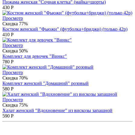
Пижама женская "Сочная клетка" (майка+шорты)
430
Р
Просмотр
Скидка 77%
Костюм женский "Фьюжн" (футболка+бриджи) (только 42р)
410
Р
Просмотр
Скидка 50%
Комплект для девочек "Винкс"
780
Р
Просмотр
Скидка 70%
Комплект женский "Домашний" розовый
580
Р
Просмотр
Скидка 75%
Халат женский "Вдохновение" из вискозы запашной
590
Р