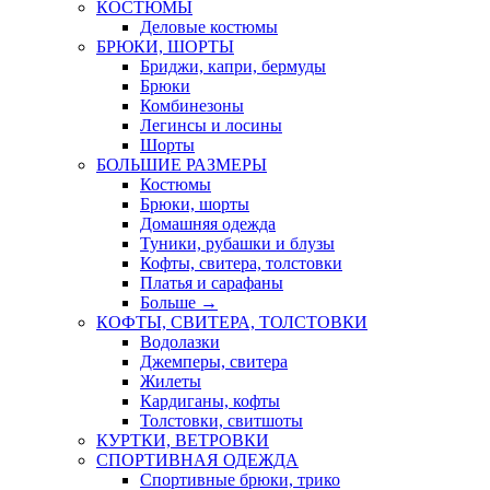
КОСТЮМЫ
Деловые костюмы
БРЮКИ, ШОРТЫ
Бриджи, капри, бермуды
Брюки
Комбинезоны
Легинсы и лосины
Шорты
БОЛЬШИЕ РАЗМЕРЫ
Костюмы
Брюки, шорты
Домашняя одежда
Туники, рубашки и блузы
Кофты, свитера, толстовки
Платья и сарафаны
Больше
→
КОФТЫ, СВИТЕРА, ТОЛСТОВКИ
Водолазки
Джемперы, свитера
Жилеты
Кардиганы, кофты
Толстовки, свитшоты
КУРТКИ, ВЕТРОВКИ
СПОРТИВНАЯ ОДЕЖДА
Спортивные брюки, трико