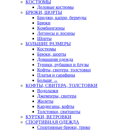
КОСТЮМЫ
Деловые костюмы
БРЮКИ, ШОРТЫ
Бриджи, капри, бермуды
Брюки
Комбинезоны
Легинсы и лосины
Шорты
БОЛЬШИЕ РАЗМЕРЫ
Костюмы
Брюки, шорты
Домашняя одежда
Туники, рубашки и блузы
Кофты, свитера, толстовки
Платья и сарафаны
Больше
→
КОФТЫ, СВИТЕРА, ТОЛСТОВКИ
Водолазки
Джемперы, свитера
Жилеты
Кардиганы, кофты
Толстовки, свитшоты
КУРТКИ, ВЕТРОВКИ
СПОРТИВНАЯ ОДЕЖДА
Спортивные брюки, трико