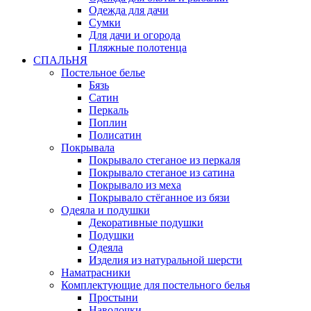
Одежда для дачи
Сумки
Для дачи и огорода
Пляжные полотенца
СПАЛЬНЯ
Постельное белье
Бязь
Сатин
Перкаль
Поплин
Полисатин
Покрывала
Покрывало стеганое из перкаля
Покрывало стеганое из сатина
Покрывало из меха
Покрывало стёганное из бязи
Одеяла и подушки
Декоративные подушки
Подушки
Одеяла
Изделия из натуральной шерсти
Наматраcники
Комплектующие для постельного белья
Простыни
Наволочки